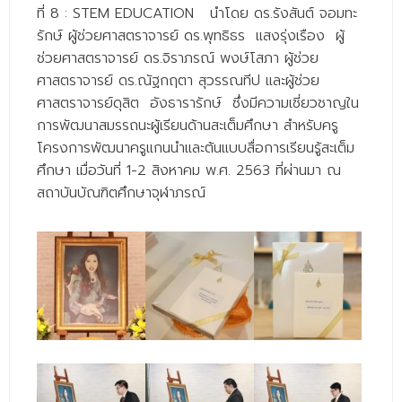
- ข่าวประชาสัมพันธ์ภายนอก
ที่ 8
: STEM EDUCATION
นำโดย ดร.รังสันต์ จอมทะ
รักษ์ ผู้ช่วยศาสตราจารย์ ดร.พุทธิธร แสงรุ่งเรือง ผู้
- ทุน/สมัครงาน/ศึกษาต่อ
ช่วยศาสตราจารย์ ดร.จิราภรณ์ พงษ์โสภา ผู้ช่วย
วารสารคณะ
ศาสตราจารย์ ดร.ณัฐกฤตา สุวรรณทีป และผู้ช่วย
ศาสตราจารย์ดุสิต อังธารารักษ์ ซึ่งมีความเชี่ยวชาญใน
ผลงานคณะ
การพัฒนาสมรรถนะผู้เรียนด้านสะเต็มศึกษา สำหรับครู
- ฐานข้อมูลงานวิจัย
โครงการพัฒนาครูแกนนำและต้นแบบสื่อการเรียนรู้สะเต็ม
ศึกษา เมื่อวันที่ 1-2 สิงหาคม พ.ศ. 2563 ที่ผ่านมา ณ
- การจัดการความรู้ (KM Scitech)
สถาบันบัณฑิตศึกษาจุฬาภรณ์
- โครงการบริหารจัดการพื้นที่ 10 ไร่ ด้านหลังโรงสีข้าว
สวนดุสิต จังหวัดปราจีนบุรี
- โครงการส่งเสริมการปลูกกล้วยเล็บมือนางฯ
- ผลงาน/รางวัล
- SDU Zero Waste
- งานวิจัย/นวัตกรรม