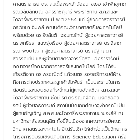
- - วิทยาศาสตร์ทั่วไป
ศาสตราจารย์ ดร. สมเด็จพระเจ้าน้องนางเธอ เจ้าฟ้าจุฬาภ
รณวลัยลักษณ์ อัครราชกุมารี พระราชทาน ส.ค.ส.และ
- เทคโนโลยีบัณฑิต
ไดอารี่พระราชทาน ปี พ.ศ.
2564
แก่
ผู้ช่วยศาสตราจารย์
ดร.วิชชา ฉิมพลี คณบดีคณะวิทยาศาสตร์และเทคโนโลยี
- - เทคโนโลยีสารสนเทศ
พร้อมด้วย ดร.รังสันต์ จอมทะรักษ์ ผู้ช่วยศาสตราจารย์
ศูนย์บริการ
ดร.พุทธิธร แสงรุ่งเรือง ผู้ช่วยศาสตราจารย์ ดร.จิราภ
รณ์ พงษ์โสภา ผู้ช่วยศาสตราจารย์ ดร.ณัฐกฤตา
- ศูนย์เครื่องมือปฏิบัติการวิทยาศาสตร์
สุวรรณทีป และผู้ช่วยศาสตราจารย์ดุสิต อังธารารักษ์
- ศูนย์สิ่งแวดล้อม
คณาจารย์คณะวิทยาศาสตร์และเทคโนโลยี โดยได้รับ
เกียรติจาก ดร.พรชณิตว์ แก้วเนตร รองอธิการบดีฝ่าย
- ศูนย์ปัญญาประดิษฐ์เพื่อการศึกษา
กิจการต่างประเทศและลูกค้าสัมพันธ์ เป็นประธานในการ
ต้อนรับและมอบของที่ระลึกแก่ผู้แทนอัญเชิญ ส.ค.ส.และ
สหกิจศึกษา
ไดอารี่พระราชทาน ซึ่งมี รศ.ดร.ธณัฏฐ์คุณ มงคลอัศว
ข่าว
รัตน์ ผู้ช่วยอธิการบดี สถาบันบัณฑิตศึกษาจุฬาภรณ์ เป็น
ผู้แทนอัญเชิญ ส.ค.ส.และไดอารี่พระราชทานมามอบให้ ณ
- ข่าวประชาสัมพันธ์
มหาวิทยาลัยสวนดุสิต ทั้งนี้สืบเนื่องจากคณาจารย์คณะ
- กิจกรรม
วิทยาศาสตร์และเทคโนโลยีได้รับเชิญให้เข้าร่วมเป็นวิทยากร
โครงการอบรมเชิงปฏิบัติการ
Science Education
ครั้ง