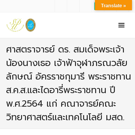
Translate »
หน้าแรก
ศาสตราจารย์ ดร. สมเด็จพระเจ้า
เกี่ยวกับเรา
น้องนางเธอ เจ้าฟ้าจุฬาภรณวลัย
- ปรัชญาการจัดการศึกษา มหาวิทยาลัยสวนดุสิต
ลักษณ์ อัครราชกุมารี พระราชทาน
- ปรัชญา วิสัยทัศน์ พันธกิจ ของคณะ
ส.ค.ส.และไดอารี่พระราชทาน ปี
- ประวัติความเป็นมาของคณะ
พ.ศ.2564 แก่ คณาจารย์คณะ
- บุคลากร
วิทยาศาสตร์และเทคโนโลยี มสด.
- - สำนักงานคณะวิทยาศาสตร์และเทคโนโลยี
- - บุคลากรวิชาการ