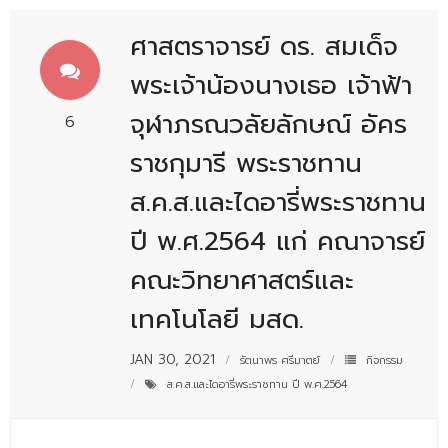
- - บุคลากรสนับสนุน
ศาสตราจารย์ ดร. สมเด็จ
หลักสูตร
พระเจ้าน้องนางเธอ เจ้าฟ้า
- วิทยาศาสตรบัณฑิต
จุฬาภรณวลัยลักษณ์ อัคร
6
- - วิทยาการคอมพิวเตอร์
ราชกุมารี พระราชทาน
- - วิทยาศาสตร์เครื่องสำอาง
ส.ค.ส.และไดอารี่พระราชทาน
- - อาชีวอนามัยและความปลอดภัย
ปี พ.ศ.2564 แก่ คณาจารย์
- - อนามัยสิ่งแวดล้อมและสาธารณภัย
คณะวิทยาศาสตร์และ
- - วิทยาศาสตร์การแพทย์
เทคโนโลยี มสด.
- - ความมั่นคงปลอดภัยไซเบอร์
JAN 30, 2021
รัตนาพร ศรีมาตย์
กิจกรรม
- - อุตสาหกรรมชีวภาพเพื่อธุรกิจ
ส.ค.ส.และไดอารี่พระราชทาน ปี พ.ศ.2564
- ศึกษาศาสตรบัณฑิต