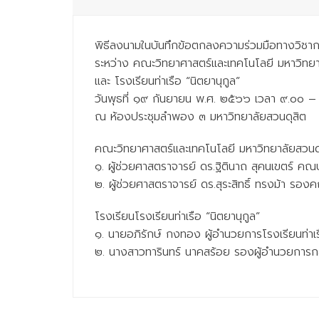
พิธีลงนามในบันทึกข้อตกลงความร่วมมือทางวิช
ระหว่าง คณะวิทยาศาสตร์และเทคโนโลยี มหาวิทยา
และ โรงเรียนท่าเรือ “นิตยานุกูล”
วันพุธที่ ๑๙ กันยายน พ.ศ. ๒๕๖๖ เวลา ๙.๐๐ –
ณ ห้องประชุมลำพอง ๓ มหาวิทยาลัยสวนดุสิต
คณะวิทยาศาสตร์และเทคโนโลยี มหาวิทยาลัยสวนด
๑. ผู้ช่วยศาสตราจารย์ ดร.ฐิตินาถ สุคนเขตร์ คณ
๒. ผู้ช่วยศาสตราจารย์ ดร.สุระสิทธิ์ ทรงม้า รอง
โรงเรียนโรงเรียนท่าเรือ “นิตยานุกูล”
๑. นายอภิรักษ์ กงทอง ผู้อำนวยการโรงเรียนท่าเร
๒. นางสาวทารินทร์ นาคสร้อย รองผู้อำนวยการกล