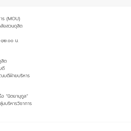
าการ (MOU)
ลัยสวนดุสิต
 ๑๒.๐๐ น.
ุสิต
บดี
คณบดีฝ่ายบริหาร
ือ “นิตยานุกูล”
ุ่มบริหารวิชาการ