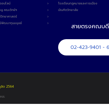
ลออนไลน์
โรงเรียนกฎหมายและการเมือง
ng คณะวิทย์ฯ
บัณฑิตวิทยาลัย
์วิทยาศาสตร์
ย์พัฒนาทุนมนุษย์
สายตรงคณบดี
02-423-9401 - 
ดุสิต 2564
ess
.