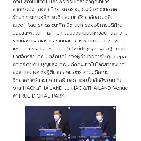
ด้วย สถาบันเทคโนโลยีพระจอมเกล้าเจ้าคุณทหาร
- - วิทยาศาสตร์ทั่วไป
ลาดกระบัง (สจล.) โดย รศ.ดร.อนุวัฒน์ จางวนิชเลิศ
- เทคโนโลยีบัณฑิต
รักษาการแทนอธิการบดี และ มหาวิทยาลัยสวนดุสิต
(มสด.) โดย รศ.ดร.ชนะศึก นิชานนท์ รองอธิการบดีฝ่าย
- - เทคโนโลยีสารสนเทศ
วิจัยและพัฒนาการศึกษา ร่วมลงนามบันทึกข้อตกลงความ
ร่วมมือการส่งเสริมและสนับสนุนการพัฒนาอุตสาหกรรม
ศูนย์บริการ
และนวัตกรรมดิจิทัลด้านเทคโนโลยีปัญญาประดิษฐ์ โดยมี
- ศูนย์เครื่องมือปฏิบัติการวิทยาศาสตร์
นายฉัตรชัย คุณปิติลักษณ์ รองผู้อำนวยการใหญ่ depa
รศ.ดร.ศิริเดช บุญแสง คณบดีคณะเทคโนโลยีสารสนเทศ
- ศูนย์สิ่งแวดล้อม
สจล. และ ผศ.ดร.ฐิตินาถ สุคนเขตร์ คณบดีคณะ
- ศูนย์ปัญญาประดิษฐ์เพื่อการศึกษา
วิทยาศาสตร์และเทคโนโลยี มสด. ร่วมเป็นสักขีพยาน ใน
งาน HACKaTHAILAND ณ HACKaTHAILAND Venue
สหกิจศึกษา
@TRUE DIGITAL PARK
ข่าว
- ข่าวประชาสัมพันธ์
- กิจกรรม