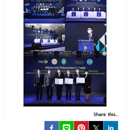
- ข่าวประชาสัมพันธ์ภายนอก
- ทุน/สมัครงาน/ศึกษาต่อ
วารสารคณะ
ผลงานคณะ
- ฐานข้อมูลงานวิจัย
- การจัดการความรู้ (KM Scitech)
- โครงการบริหารจัดการพื้นที่ 10 ไร่ ด้านหลังโรงสีข้าว
สวนดุสิต จังหวัดปราจีนบุรี
- โครงการส่งเสริมการปลูกกล้วยเล็บมือนางฯ
- ผลงาน/รางวัล
- SDU Zero Waste
Share this…
- งานวิจัย/นวัตกรรม