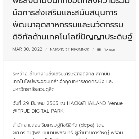
พิธีลงนามบันทึกข้อตกลงความร่วม
- - บุคลากรสนับสนุน
มือการส่งเสริมและสนับสนุนการ
หลักสูตร
พัฒนาอุตสาหกรรมและนวัตกรรม
- วิทยาศาสตรบัณฑิต
ดิจิทัลด้านเทคโนโลยีปัญญาประดิษฐ์
- - วิทยาการคอมพิวเตอร์
MAR 30, 2022
NARONGRIT PIROMNOK
กิจกรรม
- - วิทยาศาสตร์เครื่องสำอาง
- - อาชีวอนามัยและความปลอดภัย
ระหว่าง สำนักงานส่งเสริมเศรษฐกิจดิจิทัล สถาบัน
- - อนามัยสิ่งแวดล้อมและสาธารณภัย
เทคโนโลยีพระจอมเกล้าเจ้าคุณทหารลาดกระบัง และ
มหาวิทยาลัยสวนดุสิต
- - วิทยาศาสตร์การแพทย์
วันที่ 29 มีนาคม 2565 ณ HACKaTHAILAND Venue
- - ความมั่นคงปลอดภัยไซเบอร์
@TRUE DIGITAL PARK
- - อุตสาหกรรมชีวภาพเพื่อธุรกิจ
สำนักงานส่งเสริมเศรษฐกิจดิจิทัล (depa) โดย
- ศึกษาศาสตรบัณฑิต
ผศ.ดร.ณัฐพล นิมมานพัชรินทร์ ผู้อำนวยการใหญ่ พร้อม