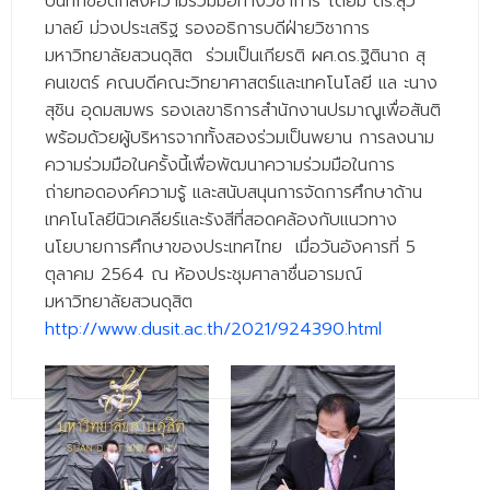
บันทึกข้อตกลงความร่วมมือทางวิชาการ โดยมี ดร.สุว
- - วิทยาศาสตร์ทั่วไป
มาลย์ ม่วงประเสริฐ รองอธิการบดีฝ่ายวิชาการ
มหาวิทยาลัยสวนดุสิต ร่วมเป็นเกียรติ ผศ.ดร.ฐิตินาถ สุ
- เทคโนโลยีบัณฑิต
คนเขตร์ คณบดีคณะวิทยาศาสตร์และเทคโนโลยี แล ะนาง
- - เทคโนโลยีสารสนเทศ
สุชิน อุดมสมพร รองเลขาธิการสำนักงานปรมาณูเพื่อสันติ
พร้อมด้วยผู้บริหารจากทั้งสองร่วมเป็นพยาน การลงนาม
ศูนย์บริการ
ความร่วมมือในครั้งนี้เพื่อพัฒนาความร่วมมือในการ
- ศูนย์เครื่องมือปฏิบัติการวิทยาศาสตร์
ถ่ายทอดองค์ความรู้ และสนับสนุนการจัดการศึกษาด้าน
เทคโนโลยีนิวเคลียร์และรังสีที่สอดคล้องกับแนวทาง
- ศูนย์สิ่งแวดล้อม
นโยบายการศึกษาของประเทศไทย เมื่อวันอังคารที่ 5
ตุลาคม 2564 ณ ห้องประชุมศาลาชื่นอารมณ์
- ศูนย์ปัญญาประดิษฐ์เพื่อการศึกษา
มหาวิทยาลัยสวนดุสิต
สหกิจศึกษา
http://www.dusit.ac.th/2021/924390.html
ข่าว
- ข่าวประชาสัมพันธ์
- กิจกรรม