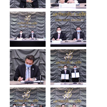
- ข่าวประชาสัมพันธ์ภายนอก
- ทุน/สมัครงาน/ศึกษาต่อ
วารสารคณะ
ผลงานคณะ
- ฐานข้อมูลงานวิจัย
- การจัดการความรู้ (KM Scitech)
- โครงการบริหารจัดการพื้นที่ 10 ไร่ ด้านหลังโรงสีข้าว
สวนดุสิต จังหวัดปราจีนบุรี
- โครงการส่งเสริมการปลูกกล้วยเล็บมือนางฯ
- ผลงาน/รางวัล
- SDU Zero Waste
- งานวิจัย/นวัตกรรม