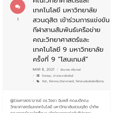
คณะวิทยาศาสตร์และ
- - บุคลากรสนับสนุน
เทคโนโลยี มหาวิทยาลัย
หลักสูตร
สวนดุสิต เข้าร่วมการแข่งขัน
1
- วิทยาศาสตรบัณฑิต
กีฬาสานสัมพันธ์เครือข่าย
- - วิทยาการคอมพิวเตอร์
คณะวิทยาศาสตร์และ
- - วิทยาศาสตร์เครื่องสำอาง
เทคโนโลยี 9 มหาวิทยาลัย
- - อาชีวอนามัยและความปลอดภัย
ครั้งที่ 9 “โสนเกมส์”
- - อนามัยสิ่งแวดล้อมและสาธารณภัย
MAR 8, 2021
รัตนาพร ศรีมาตย์
- - วิทยาศาสตร์การแพทย์
กิจกรรม
,
ข่าวประชาสัมพันธ์
กีฬา
,
กีฬาคณะวิทยาศาสตร์
,
กีฬาสานสัมพันธ์เครือข่าย
- - ความมั่นคงปลอดภัยไซเบอร์
- - อุตสาหกรรมชีวภาพเพื่อธุรกิจ
ผู้ช่วยศาสตราจารย์ ดร.วิชชา ฉิมพลี คณบดีคณะ
- ศึกษาศาสตรบัณฑิต
วิทยาศาสตร์และเทคโนโลยี มหาวิทยาลัยสวนดุสิต นำทัพ