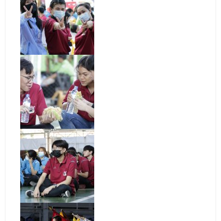
- ข่าวประชาสัมพันธ์ภายนอก
- ทุน/สมัครงาน/ศึกษาต่อ
วารสารคณะ
ผลงานคณะ
- ฐานข้อมูลงานวิจัย
- การจัดการความรู้ (KM Scitech)
- โครงการบริหารจัดการพื้นที่ 10 ไร่ ด้านหลังโรงสีข้าว
สวนดุสิต จังหวัดปราจีนบุรี
- โครงการส่งเสริมการปลูกกล้วยเล็บมือนางฯ
- ผลงาน/รางวัล
- SDU Zero Waste
- งานวิจัย/นวัตกรรม