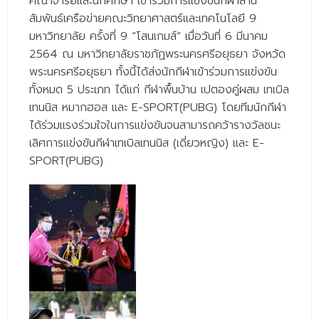
คณาจารย์และนักศึกษา เข้าร่วมการแข่งขันกีฬาสาน
- - วิทยาศาสตร์ทั่วไป
สัมพันธ์เครือข่ายคณะวิทยาศาสตร์และเทคโนโลยี 9
มหาวิทยาลัย ครั้งที่ 9 “โสนเกมส์” เมื่อวันที่ 6 มีนาคม
- เทคโนโลยีบัณฑิต
2564 ณ มหาวิทยาลัยราชภัฏพระนครศรีอยุธยา จังหวัด
- - เทคโนโลยีสารสนเทศ
พระนครศรีอยุธยา ทั้งนี้ได้ส่งนักกีฬาเข้าร่วมการแข่งขัน
ทั้งหมด 5 ประเภท ได้แก่ กีฬาพื้นบ้าน เปตองคู่ผสม เทเบิล
ศูนย์บริการ
เทนนิส หมากฮอส และ E-SPORT(PUBG) โดยทีมนักกีฬา
- ศูนย์เครื่องมือปฏิบัติการวิทยาศาสตร์
ได้ร่วมแรงร่วมใจในการแข่งขันจนสามารถคว้ารางวัลชนะ
เลิศการแข่งขันกีฬาเทเบิลเทนนิส (เดี่ยวหญิง) และ E-
- ศูนย์สิ่งแวดล้อม
SPORT(PUBG)
- ศูนย์ปัญญาประดิษฐ์เพื่อการศึกษา
สหกิจศึกษา
ข่าว
- ข่าวประชาสัมพันธ์
- กิจกรรม