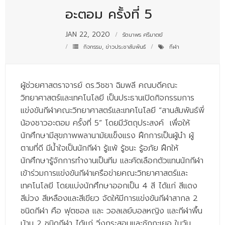
- - บุคลากรสนับสนุน
อะตอม ครั้งที่ 5
หลักสูตร
JAN 22, 2020
รัตนาพร ศรีมาตย์
กิจกรรม
,
ข่าวประชาสัมพันธ์
กีฬา
- วิทยาศาสตรบัณฑิต
- - วิทยาการคอมพิวเตอร์
ผู้ช่วยศาสตราจารย์ ดร.วิชชา ฉิมพลี คณบดีคณะ
- - วิทยาศาสตร์เครื่องสำอาง
วิทยาศาสตร์และเทคโนโลยี เป็นประธานเปิดกิจกรรมการ
- - อาชีวอนามัยและความปลอดภัย
แข่งขันกีฬาคณะวิทยาศาสตร์และเทคโนโลยี “สานสัมพันธ์พี่
น้องชาวอะตอม ครั้งที่ 5” โดยมีวัตถุประสงค์ เพื่อให้
- - อนามัยสิ่งแวดล้อมและสาธารณภัย
นักศึกษามีสุขภาพพลานามัยแข็งแรง ฝึกการเป็นผู้นำ ผู้
ตามที่ดี มีน้ำใจเป็นนักกีฬา รู้แพ้ รู้ชนะ รู้อภัย ฝึกให้
- - วิทยาศาสตร์การแพทย์
นักศึกษารู้จักการทำงานเป็นทีม และคัดเลือกตัวแทนนักกีฬา
- - ความมั่นคงปลอดภัยไซเบอร์
เข้าร่วมการแข่งขันกีฬาเครือข่ายคณะวิทยาศาสตร์และ
เทคโนโลยี โดยแบ่งนักศึกษาออกเป็น 4 สี ได้แก่ สีแดง
- - อุตสาหกรรมชีวภาพเพื่อธุรกิจ
สีม่วง สีเหลืองและสีเขียว จัดให้มีการแข่งขันกีฬาสากล 2
- ศึกษาศาสตรบัณฑิต
ชนิดกีฬา คือ ฟุตซอล และ วอลเลย์บอลหญิง และกีฬาพื้น
บ้าน 2 ชนิดกีฬา ได้แก่ วิ่งกระสอบและชักกะเยอ ในวัน