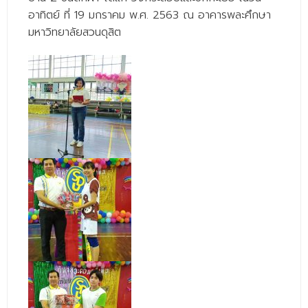
- - วิทยาศาสตร์ทั่วไป
อาทิตย์ ที่ 19 มกราคม พ.ศ. 2563 ณ อาคารพละศึกษา
มหาวิทยาลัยสวนดุสิต
- เทคโนโลยีบัณฑิต
- - เทคโนโลยีสารสนเทศ
ศูนย์บริการ
- ศูนย์เครื่องมือปฏิบัติการวิทยาศาสตร์
- ศูนย์สิ่งแวดล้อม
- ศูนย์ปัญญาประดิษฐ์เพื่อการศึกษา
สหกิจศึกษา
ข่าว
- ข่าวประชาสัมพันธ์
- กิจกรรม