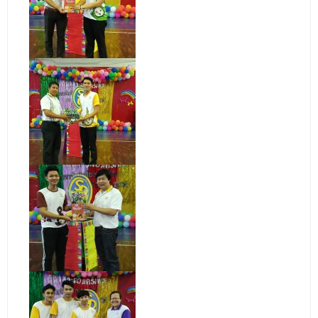
- ข่าวประชาสัมพันธ์ภายนอก
- ทุน/สมัครงาน/ศึกษาต่อ
วารสารคณะ
ผลงานคณะ
- ฐานข้อมูลงานวิจัย
- การจัดการความรู้ (KM Scitech)
- โครงการบริหารจัดการพื้นที่ 10 ไร่ ด้านหลังโรงสีข้าว
สวนดุสิต จังหวัดปราจีนบุรี
- โครงการส่งเสริมการปลูกกล้วยเล็บมือนางฯ
- ผลงาน/รางวัล
- SDU Zero Waste
- งานวิจัย/นวัตกรรม