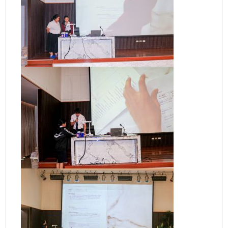
- ข่าวประชาสัมพันธ์ภายนอก
- ทุน/สมัครงาน/ศึกษาต่อ
วารสารคณะ
ผลงานคณะ
- ฐานข้อมูลงานวิจัย
- การจัดการความรู้ (KM Scitech)
- โครงการบริหารจัดการพื้นที่ 10 ไร่ ด้านหลังโรงสีข้าว
สวนดุสิต จังหวัดปราจีนบุรี
- โครงการส่งเสริมการปลูกกล้วยเล็บมือนางฯ
- ผลงาน/รางวัล
- SDU Zero Waste
- งานวิจัย/นวัตกรรม