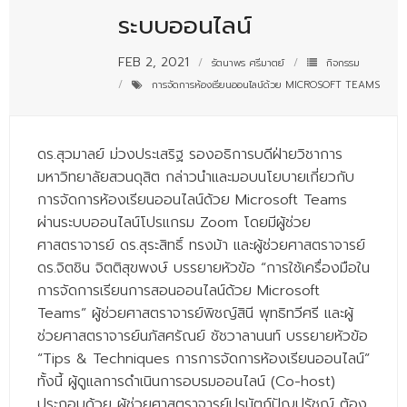
- - บุคลากรสนับสนุน
ระบบออนไลน์
หลักสูตร
FEB 2, 2021
รัตนาพร ศรีมาตย์
กิจกรรม
การจัดการห้องเรียนออนไลน์ด้วย MICROSOFT TEAMS
- วิทยาศาสตรบัณฑิต
- - วิทยาการคอมพิวเตอร์
ดร.สุวมาลย์ ม่วงประเสริฐ รองอธิการบดีฝ่ายวิชาการ
- - วิทยาศาสตร์เครื่องสำอาง
มหาวิทยาลัยสวนดุสิต กล่าวนำและมอบนโยบายเกี่ยวกับ
- - อาชีวอนามัยและความปลอดภัย
การจัดการห้องเรียนออนไลน์ด้วย Microsoft Teams
ผ่านระบบออนไลน์โปรแกรม Zoom โดยมีผู้ช่วย
- - อนามัยสิ่งแวดล้อมและสาธารณภัย
ศาสตราจารย์ ดร.สุระสิทธิ์ ทรงม้า และผู้ช่วยศาสตราจารย์
ดร.จิตชิน จิตติสุขพงษ์ บรรยายหัวข้อ “การใช้เครื่องมือใน
- - วิทยาศาสตร์การแพทย์
การจัดการเรียนการสอนออนไลน์ด้วย Microsoft
- - ความมั่นคงปลอดภัยไซเบอร์
Teams” ผู้ช่วยศาสตราจารย์พิชญ์สินี พุทธิทวีศรี และผู้
ช่วยศาสตราจารย์นภัสศรัณย์ ชัชวาลานนท์ บรรยายหัวข้อ
- - อุตสาหกรรมชีวภาพเพื่อธุรกิจ
“Tips & Techniques การการจัดการห้องเรียนออนไลน์”
- ศึกษาศาสตรบัณฑิต
ทั้งนี้ ผู้ดูแลการดำเนินการอบรมออนไลน์ (Co-host)
ประกอบด้วย ผู้ช่วยศาสตราจารย์ปรมัตถ์ปัญปรัชญ์ ต้อง