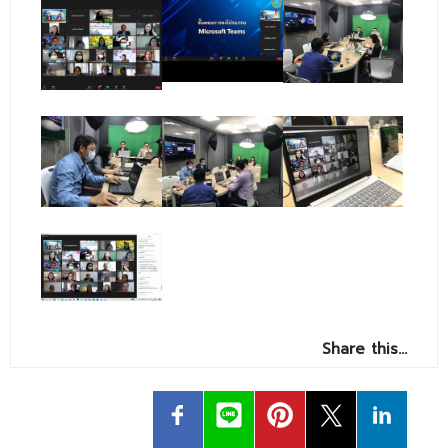
- ข่าวประชาสัมพันธ์ภายนอก
- ทุน/สมัครงาน/ศึกษาต่อ
วารสารคณะ
ผลงานคณะ
- ฐานข้อมูลงานวิจัย
- การจัดการความรู้ (KM Scitech)
- โครงการบริหารจัดการพื้นที่ 10 ไร่ ด้านหลังโรงสีข้าว
สวนดุสิต จังหวัดปราจีนบุรี
- โครงการส่งเสริมการปลูกกล้วยเล็บมือนางฯ
- ผลงาน/รางวัล
Share this…
- SDU Zero Waste
- งานวิจัย/นวัตกรรม