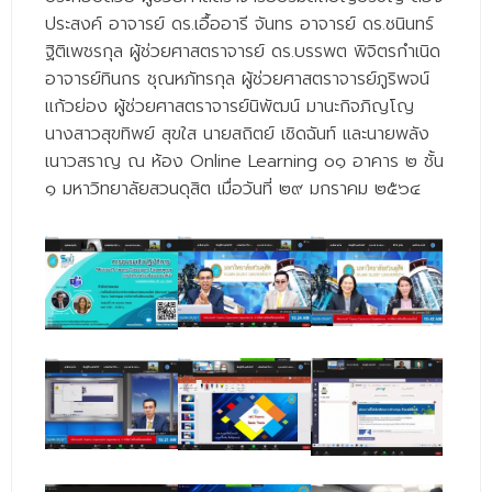
- - วิทยาศาสตร์ทั่วไป
ประสงค์ อาจารย์ ดร.เอื้ออารี จันทร อาจารย์ ดร.ชนินทร์
ฐิติเพชรกุล ผู้ช่วยศาสตราจารย์ ดร.บรรพต พิจิตรกำเนิด
- เทคโนโลยีบัณฑิต
อาจารย์ทินกร ชุณหภัทรกุล ผู้ช่วยศาสตราจารย์ภูริพจน์
- - เทคโนโลยีสารสนเทศ
แก้วย่อง ผู้ช่วยศาสตราจารย์นิพัฒน์ มานะกิจภิญโญ
นางสาวสุขทิพย์ สุขใส นายสถิตย์ เชิดฉันท์ และนายพลัง
ศูนย์บริการ
เนาวสราญ ณ ห้อง Online Learning ๐๑ อาคาร ๒ ชั้น
- ศูนย์เครื่องมือปฏิบัติการวิทยาศาสตร์
๑ มหาวิทยาลัยสวนดุสิต เมื่อวันที่ ๒๙ มกราคม ๒๕๖๔
- ศูนย์สิ่งแวดล้อม
- ศูนย์ปัญญาประดิษฐ์เพื่อการศึกษา
สหกิจศึกษา
ข่าว
- ข่าวประชาสัมพันธ์
- กิจกรรม