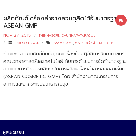
- - บุคลากรสนับสนุน
ผลิตภัณฑ์เครื่องสำอางสวนดุสิตได้รับมาตรฐาน
หลักสูตร
ASEAN GMP
- วิทยาศาสตรบัณฑิต
NOV 27, 2018
THINNAGORN CHUNHAPATARAGUL
- - วิทยาการคอมพิวเตอร์
ข่าวประชาสัมพันธ์
ASEAN GMP
,
GMP
,
เครื่องสำอางสวนดุสิต
ร่วมแสดงความยินดีกับทีมศูนย์เครื่องมือปฏิบัติการวิทยาศาสตร์
- - วิทยาศาสตร์เครื่องสำอาง
คณะวิทยาศาสตร์และเทคโนโลยี กับการดำเนินการจัดทำมาตรฐาน
- - อาชีวอนามัยและความปลอดภัย
ตามแนวทางวิธีการผลิตที่ดีในการผลิตเครื่องสำอางของอาเซียน
(ASEAN COSMETIC GMP) โดย สำนักงานคณะกรรมการ
- - อนามัยสิ่งแวดล้อมและสาธารณภัย
อาหารและยากระทรวงสาธารณสุข
- - วิทยาศาสตร์การแพทย์
- - ความมั่นคงปลอดภัยไซเบอร์
- - อุตสาหกรรมชีวภาพเพื่อธุรกิจ
- ศึกษาศาสตรบัณฑิต
ผู้สนใจเรียน