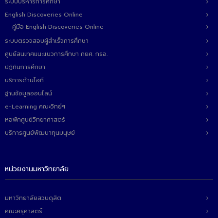
- ข่าวประชาสัมพันธ์ภายนอก
ระบบบริหารการศึกษา
English Discoveries Online
- ทุน/สมัครงาน/ศึกษาต่อ
คู่มือ English Discoveries Online
วารสารคณะ
ระบบตรวจสอบผู้สำเร็จการศึกษา
ศูนย์สนเทศแนะแนวการศึกษา กยศ. กรอ.
ผลงานคณะ
ปฏิทินการศึกษา
- ฐานข้อมูลงานวิจัย
บริการด้านไอที
ฐานข้อมูลออนไลน์
- การจัดการความรู้ (KM Scitech)
e-Learning คณะวิทย์ฯ
- โครงการบริหารจัดการพื้นที่ 10 ไร่ ด้านหลังโรงสีข้าว
หอพักศูนย์วิทยาศาสตร์
สวนดุสิต จังหวัดปราจีนบุรี
บริการศูนย์พัฒนาทุนมนุษย์
- โครงการส่งเสริมการปลูกกล้วยเล็บมือนางฯ
- ผลงาน/รางวัล
หน่วยงานมหาวิทยาลัย
- SDU Zero Waste
มหาวิทยาลัยสวนดุสิต
- งานวิจัย/นวัตกรรม
คณะครุศาสตร์