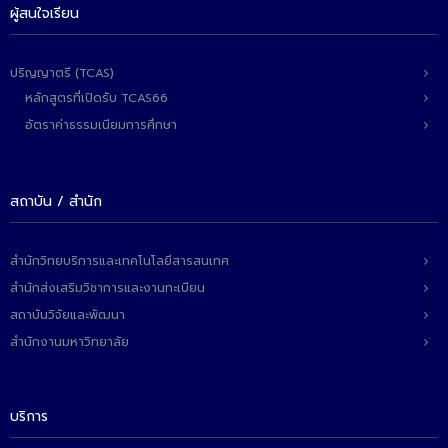
- ข่าวประชาสัมพันธ์ภายนอก
ผู้สนใจเรียน
- ทุน/สมัครงาน/ศึกษาต่อ
ปริญญาตรี (TCAS)
วารสารคณะ
หลักสูตรที่เปิดรับ TCAS66
ผลงานคณะ
อัตราค่าธรรมเนียมการศึกษา
- ฐานข้อมูลงานวิจัย
สถาบัน / สำนัก
- การจัดการความรู้ (KM Scitech)
- โครงการบริหารจัดการพื้นที่ 10 ไร่ ด้านหลังโรงสีข้าว
สวนดุสิต จังหวัดปราจีนบุรี
สำนักวิทยบริการและเทคโนโลยีสารสนเทศ
สำนักส่งเสริมวิชาการและงานทะเบียน
- โครงการส่งเสริมการปลูกกล้วยเล็บมือนางฯ
สถาบันวิจัยและพัฒนา
- ผลงาน/รางวัล
สำนักงานมหาวิทยาลัย
- SDU Zero Waste
บริการ
- งานวิจัย/นวัตกรรม