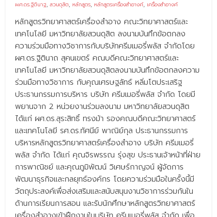
ผศ.ดร.ฐิตินาฐ
,
สวนดุสิต
,
หลักสูตร
,
หลักสูตรเครื่องสำอางค์
,
เครื่องสำอางค์
- - บุคลากรสนับสนุน
หลักสูตรวิทยาศาสตร์เครื่องสำอาง คณะวิทยาศาสตร์และ
หลักสูตร
เทคโนโลยี มหาวิทยาลัยสวนดุสิต ลงนามบันทึกข้อตกลง
ความร่วมมือทางวิชาการกับบริษัทครีมเมอรี่พลัส จำกัดโดย
- วิทยาศาสตรบัณฑิต
ผศ.ดร.ฐิตินาถ สุคนเขตร์ คณบดีคณะวิทยาศาสตร์และ
- - วิทยาการคอมพิวเตอร์
เทคโนโลยี มหาวิทยาลัยสวนดุสิตลงนามบันทึกข้อตกลงความ
ร่วมมือทางวิชาการ กับคุณเศรษฐลัทธ์ หลิ่มโตประเสริฐ
- - วิทยาศาสตร์เครื่องสำอาง
ประธานกรรมการบริหาร บริษัท ครีมเมอรี่พลัส จำกัด โดยมี
พยานจาก 2 หน่วยงานร่วมลงนาม มหาวิทยาลัยสวนดุสิต
- - อาชีวอนามัยและความปลอดภัย
ได้แก่ ผศ.ดร.สุระสิทธิ์ ทรงม้า รองคณบดีคณะวิทยาศาสตร์
- - อนามัยสิ่งแวดล้อมและสาธารณภัย
และเทคโนโลยี รศ.ดร.ทัศนีย์ พาณิย์กุล ประธานกรรมการ
บริหารหลักสูตรวิทยาศาสตร์เครื่องสำอาง บริษัท ครีมเมอรี่
- - วิทยาศาสตร์การแพทย์
พลัส จำกัด ได้แก่ คุณจิรพรรณ รุ่งสุข ประธานเจ้าหน้าที่ฝ่าย
- - ความมั่นคงปลอดภัยไซเบอร์
การพาณิชย์ และคุณภูมิพัฒน์ วิเศษร์กาญจน์ ผู้จัดการ
พัฒนาธุรกิจและกลยุทธ์องค์กร โดยความร่วมมือในครั้งนี้มี
- - อุตสาหกรรมชีวภาพเพื่อธุรกิจ
วัตถุประสงค์เพื่อส่งเสริมและสนับสนุนงานวิชาการร่วมกันใน
ด้านการเรียนการสอน และรับนักศึกษาหลักสูตรวิทยาศาสตร์
- ศึกษาศาสตรบัณฑิต
เครื่องสำอางเข้าฝึกงานในบริษัท ครีมเมอรี่พลัส จำกัด เพื่อ