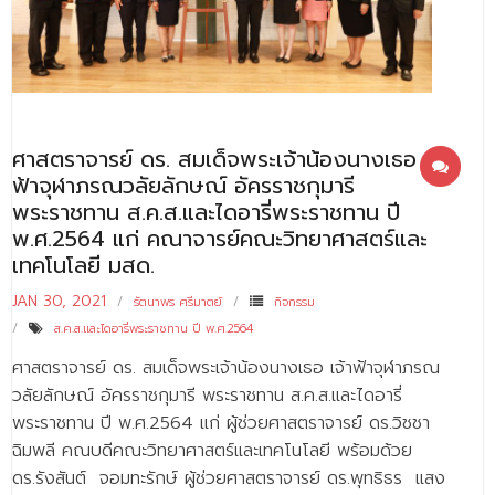
- - บุคลากรสนับสนุน
หลักสูตร
- วิทยาศาสตรบัณฑิต
- - วิทยาการคอมพิวเตอร์
ศาสตราจารย์ ดร. สมเด็จพระเจ้าน้องนางเธอ เจ้า
ฟ้าจุฬาภรณวลัยลักษณ์ อัครราชกุมารี
- - วิทยาศาสตร์เครื่องสำอาง
พระราชทาน ส.ค.ส.และไดอารี่พระราชทาน ปี
พ.ศ.2564 แก่ คณาจารย์คณะวิทยาศาสตร์และ
- - อาชีวอนามัยและความปลอดภัย
เทคโนโลยี มสด.
- - อนามัยสิ่งแวดล้อมและสาธารณภัย
JAN 30, 2021
รัตนาพร ศรีมาตย์
กิจกรรม
- - วิทยาศาสตร์การแพทย์
ส.ค.ส.และไดอารี่พระราชทาน ปี พ.ศ.2564
ศาสตราจารย์ ดร. สมเด็จพระเจ้าน้องนางเธอ เจ้าฟ้าจุฬาภรณ
- - ความมั่นคงปลอดภัยไซเบอร์
วลัยลักษณ์ อัครราชกุมารี พระราชทาน ส.ค.ส.และไดอารี่
- - อุตสาหกรรมชีวภาพเพื่อธุรกิจ
พระราชทาน ปี พ.ศ.2564 แก่ ผู้ช่วยศาสตราจารย์ ดร.วิชชา
ฉิมพลี คณบดีคณะวิทยาศาสตร์และเทคโนโลยี พร้อมด้วย
- ศึกษาศาสตรบัณฑิต
ดร.รังสันต์ จอมทะรักษ์ ผู้ช่วยศาสตราจารย์ ดร.พุทธิธร แสง