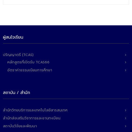
- ข่าวประชาสัมพันธ์ภายนอก
- ทุน/สมัครงาน/ศึกษาต่อ
วารสารคณะ
ผลงานคณะ
ผู้สนใจเรียน
- ฐานข้อมูลงานวิจัย
ปริญญาตรี (TCAS)
- การจัดการความรู้ (KM Scitech)
หลักสูตรที่เปิดรับ TCAS66
อัตราค่าธรรมเนียมการศึกษา
- โครงการบริหารจัดการพื้นที่ 10 ไร่ ด้านหลังโรงสีข้าว
สวนดุสิต จังหวัดปราจีนบุรี
- โครงการส่งเสริมการปลูกกล้วยเล็บมือนางฯ
สถาบัน / สำนัก
- ผลงาน/รางวัล
สำนักวิทยบริการและเทคโนโลยีสารสนเทศ
- SDU Zero Waste
สำนักส่งเสริมวิชาการและงานทะเบียน
- งานวิจัย/นวัตกรรม
สถาบันวิจัยและพัฒนา