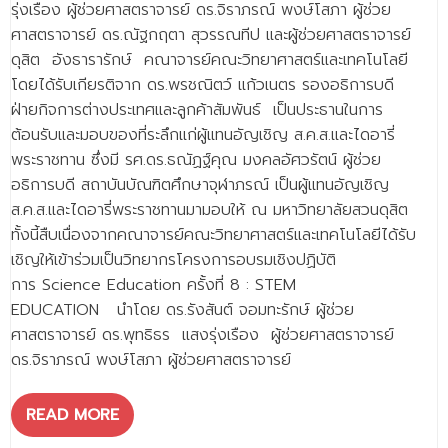
รุ่งเรือง ผู้ช่วยศาสตราจารย์ ดร.จิราภรณ์ พงษ์โสภา ผู้ช่วย
- - วิทยาศาสตร์ทั่วไป
ศาสตราจารย์ ดร.ณัฐกฤตา สุวรรณทีป และผู้ช่วยศาสตราจารย์
- เทคโนโลยีบัณฑิต
ดุสิต อังธารารักษ์ คณาจารย์คณะวิทยาศาสตร์และเทคโนโลยี
โดยได้รับเกียรติจาก ดร.พรชณิตว์ แก้วเนตร รองอธิการบดี
- - เทคโนโลยีสารสนเทศ
ฝ่ายกิจการต่างประเทศและลูกค้าสัมพันธ์ เป็นประธานในการ
ศูนย์บริการ
ต้อนรับและมอบของที่ระลึกแก่ผู้แทนอัญเชิญ ส.ค.ส.และไดอารี่
พระราชทาน ซึ่งมี รศ.ดร.ธณัฏฐ์คุณ มงคลอัศวรัตน์ ผู้ช่วย
- ศูนย์เครื่องมือปฏิบัติการวิทยาศาสตร์
อธิการบดี สถาบันบัณฑิตศึกษาจุฬาภรณ์ เป็นผู้แทนอัญเชิญ
ส.ค.ส.และไดอารี่พระราชทานมามอบให้ ณ มหาวิทยาลัยสวนดุสิต
- ศูนย์สิ่งแวดล้อม
ทั้งนี้สืบเนื่องจากคณาจารย์คณะวิทยาศาสตร์และเทคโนโลยีได้รับ
- ศูนย์ปัญญาประดิษฐ์เพื่อการศึกษา
เชิญให้เข้าร่วมเป็นวิทยากรโครงการอบรมเชิงปฏิบัติ
การ Science Education ครั้งที่ 8 : STEM
สหกิจศึกษา
EDUCATION นำโดย ดร.รังสันต์ จอมทะรักษ์ ผู้ช่วย
ข่าว
ศาสตราจารย์ ดร.พุทธิธร แสงรุ่งเรือง ผู้ช่วยศาสตราจารย์
ดร.จิราภรณ์ พงษ์โสภา ผู้ช่วยศาสตราจารย์
- ข่าวประชาสัมพันธ์
- กิจกรรม
READ MORE