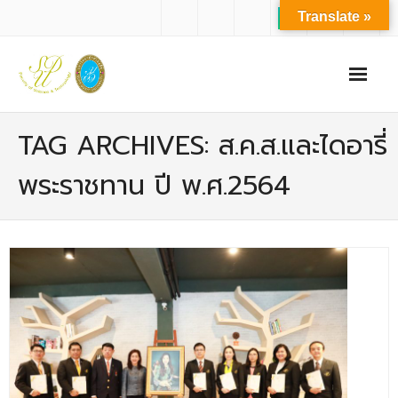
Translate »
หน้าแรก
TAG ARCHIVES: ส.ค.ส.และไดอารี่
เกี่ยวกับเรา
พระราชทาน ปี พ.ศ.2564
- ปรัชญาการจัดการศึกษา มหาวิทยาลัยสวนดุสิต
- ปรัชญา วิสัยทัศน์ พันธกิจ ของคณะ
- ประวัติความเป็นมาของคณะ
- บุคลากร
- - สำนักงานคณะวิทยาศาสตร์และเทคโนโลยี
- - บุคลากรวิชาการ