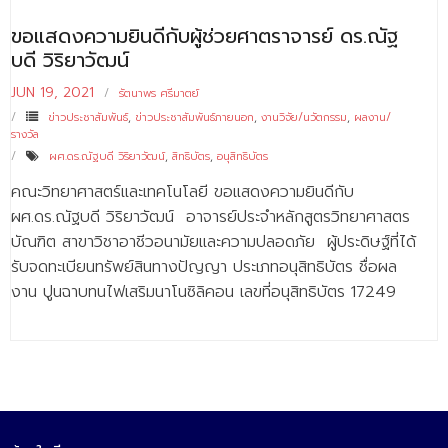
ขอแสดงความยินดีกับผู้ช่วยศาตราจารย์ ดร.ณัฐ
บดี วิริยาวัฒน์
JUN 19, 2021
รัตนาพร ศรีมาตย์
ข่าวประชาสัมพันธ์
,
ข่าวประชาสัมพันธ์ภายนอก
,
งานวิจัย/นวัตกรรม
,
ผลงาน/
รางวัล
ผศ.ดร.ณัฐบดี วิริยาวัฒน์
,
สิทธิบัตร
,
อนุสิทธิบัตร
คณะวิทยาศาสตร์และเทคโนโลยี ขอแสดงความยินดีกับ
ผศ.ดร.ณัฐบดี วิริยาวัฒน์ อาจารย์ประจำหลักสูตรวิทยาศาสตร
บัณฑิต สาขาวิชาอาชีวอนามัยและความปลอดภัย ผู้ประดิษฐ์ที่ได้
รับจดทะเบียนทรัพย์สินทางปัญญา ประเภทอนุสิทธิบัตร ชื่อผล
งาน ปูนฉาบทนไฟเสริมนาโนซิลิคอน เลขที่อนุสิทธิบัตร 17249