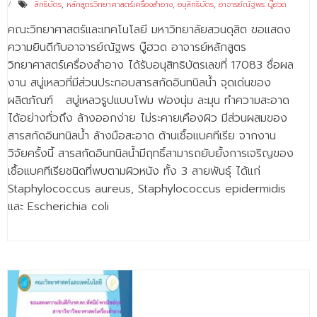
- ข่าวประชาสัมพันธ์ภายนอก
สิทธิบัตร
,
หลักสูตรวิทยาศาสตร์เครื่องสำอาง
,
อนุสิทธิบัตร
,
อาจารย์ณัฐพร บู๊ฮวด
คณะวิทยาศาสตร์และเทคโนโลยี มหาวิทยาลัยสวนดุสิต ขอแสดง
- ทุน/สมัครงาน/ศึกษาต่อ
ความยินดีกับอาจารย์ณัฐพร บู๊ฮวด อาจารย์หลักสูตร
วารสารคณะ
วิทยาศาสตร์เครื่องสำอาง ได้รับอนุสิทธิบัตรเลขที่ 17083 ชื่อผล
งาน สบู่เหลวที่มีส่วนประกอบสารสกัดอินทนิลน้ำ จุดเด่นของ
ผลงานคณะ
ผลิตภัณฑ์ สบู่เหลวรูปแบบโฟม ฟองนุ่ม ละมุน ทำความสะอาด
- ฐานข้อมูลงานวิจัย
ได้อย่างทั่วถึง ล้างออกง่าย ไม่ระคายเคืองผิว มีส่วนผสมของ
สารสกัดอินทนิลน้ำ ล้างมือสะอาด ต้านเชื้อแบคทีเรีย จากงาน
- การจัดการความรู้ (KM Scitech)
วิจัยครั้งนี้ สารสกัดอินทนิลน้ำมีฤทธิ์สามารถยับยั้งการเจริญของ
เชื้อแบคทีเรียชนิดที่พบตามผิวหนัง ทั้ง 3 สายพันธุ์ ได้แก่
- โครงการบริหารจัดการพื้นที่ 10 ไร่ ด้านหลังโรงสีข้าว
สวนดุสิต จังหวัดปราจีนบุรี
Staphylococcus aureus, Staphylococcus epidermidis
และ Escherichia coli
- โครงการส่งเสริมการปลูกกล้วยเล็บมือนางฯ
- ผลงาน/รางวัล
- SDU Zero Waste
- งานวิจัย/นวัตกรรม