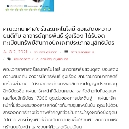
- - บุคลากรสนับสนุน
หลักสูตร
คณะวิทยาศาสตร์และเทคโนโลยี ขอแสดงความ
- วิทยาศาสตรบัณฑิต
ยินดีกับ อาจารย์ฤทธิพันธ์ รุ่งเรือง ได้รับจด
- - วิทยาการคอมพิวเตอร์
ทะเบียนทรัพย์สินทางปัญญาประเภทอนุสิทธิบัตร
- - วิทยาศาสตร์เครื่องสำอาง
AUG 2, 2021
รัตนาพร ศรีมาตย์
ข่าวประชาสัมพันธ์
ขอแสดงความยินดี
,
สิทธิบัตร
,
อนุสิทธิบัตร
- - อาชีวอนามัยและความปลอดภัย
คณะวิทยาศาสตร์และเทคโนโลยี มหาวิทยาลัยสวนดุสิต ขอแสดง
- - อนามัยสิ่งแวดล้อมและสาธารณภัย
ความยินดีกับ อาจารย์ฤทธิพันธ์ รุ่งเรือง สาขาวิชาวิทยาศาสตร์
เครื่องสำอาง ได้รับจดทะเบียนทรัพย์สินทางปัญญาประเภทอนุ
- - วิทยาศาสตร์การแพทย์
สิทธิบัตรชื่อ แผ่นมาร์คหน้าที่มีส่วนผสมสารสกัดข้าวทับทิมชุมแพ
- - ความมั่นคงปลอดภัยไซเบอร์
เลขที่อนุสิทธิบัตร 17366 จุดเด่นของการประดิษฐ์ : แผ่นมาร์ค
หน้าที่มีส่วนผสมของสารสกัดข้าวทับทิมชุมแพเข้มข้น อุดมไปด้วย
- - อุตสาหกรรมชีวภาพเพื่อธุรกิจ
สารออกฤทธิ์ทางชีวภาพสำคัญที่ช่วยในการบำรุงผิวทั้งยังอุดม
ไปด้วย สารบำรุงผิวที่ช่วยเติมความชุ่มชื้นให้กับผิว ลดความแห้ง
- ศึกษาศาสตรบัณฑิต
กร้านบนใบหน้า และช่วยให้ผิวแลดูเรียบเนียน