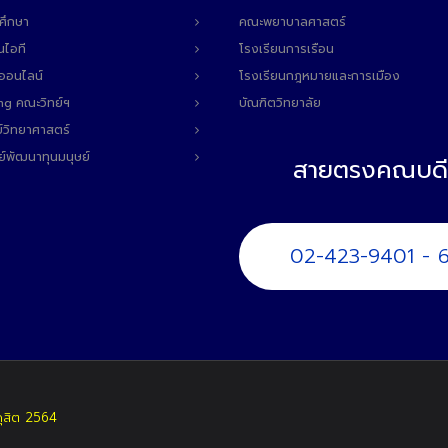
ศึกษา
คณะพยาบาลศาสตร์
นไอที
โรงเรียนการเรือน
ลออนไลน์
โรงเรียนกฎหมายและการเมือง
ng คณะวิทย์ฯ
บัณฑิตวิทยาลัย
์วิทยาศาสตร์
ย์พัฒนาทุนมนุษย์
สายตรงคณบดี
02-423-9401 - 
ดุสิต 2564