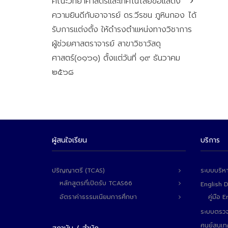
คณะวิทยาศาสตร์และเทคโนโลยีขอแสดง
ความยินดีกับอาจารย์ ดร.วีรชน ภูหินกอง ได้
รับการแต่งตั้ง ให้ดำรงตำแหน่งทางวิชาการ
ผู้ช่วยศาสตราจารย์ สาขาวิชาวัสดุ
ศาสตร์(๐๑๖๑) ตั้งแต่วันที่ ๑๙ ธันวาคม
๒๕๖๘
ผู้สนใจเรียน
บริการ
ปริญญาตรี (TCAS)
ระบบบริห
หลักสูตรที่เปิดรับ TCAS66
English 
อัตราค่าธรรมเนียมการศึกษา
คู่มือ
ระบบตรวจ
ศูนย์สนเ