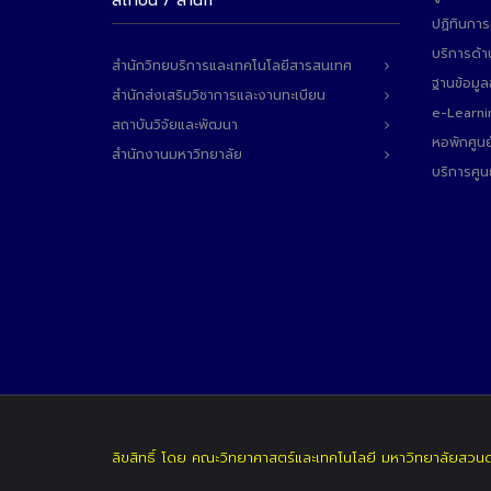
สถาบัน / สำนัก
ปฏิทินการ
บริการด้า
สำนักวิทยบริการและเทคโนโลยีสารสนเทศ
ฐานข้อมู
สำนักส่งเสริมวิชาการและงานทะเบียน
e-Learni
สถาบันวิจัยและพัฒนา
หอพักศูนย
สำนักงานมหาวิทยาลัย
บริการศูน
ลิขสิทธิ์ โดย คณะวิทยาศาสตร์และเทคโนโลยี มหาวิทยาลัยสวน