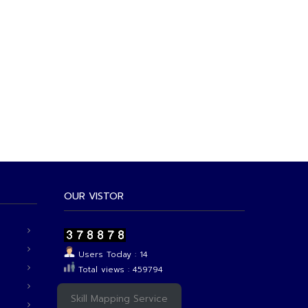
OUR VISTOR
Users Today : 14
Total views : 459794
Skill Mapping Service