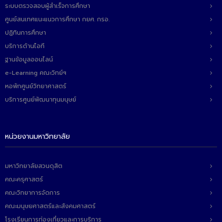
- ข่าวประชาสัมพันธ์ภายนอก
ระบบตรวจสอบผู้สำเร็จการศึกษา
ศูนย์สนเทศแนะแนวการศึกษา กยศ. กรอ.
- ทุน/สมัครงาน/ศึกษาต่อ
ปฏิทินการศึกษา
วารสารคณะ
บริการด้านไอที
ฐานข้อมูลออนไลน์
ผลงานคณะ
e-Learning คณะวิทย์ฯ
- ฐานข้อมูลงานวิจัย
หอพักศูนย์วิทยาศาสตร์
บริการศูนย์พัฒนาทุนมนุษย์
- การจัดการความรู้ (KM Scitech)
- โครงการบริหารจัดการพื้นที่ 10 ไร่ ด้านหลังโรงสีข้าว
สวนดุสิต จังหวัดปราจีนบุรี
หน่วยงานมหาวิทยาลัย
- โครงการส่งเสริมการปลูกกล้วยเล็บมือนางฯ
มหาวิทยาลัยสวนดุสิต
- ผลงาน/รางวัล
คณะครุศาสตร์
- SDU Zero Waste
คณะวิทยาการจัดการ
คณะมนุษยศาสตร์และสังคมศาสตร์
- งานวิจัย/นวัตกรรม
โรงเรียนการท่องเที่ยวและการบริการ