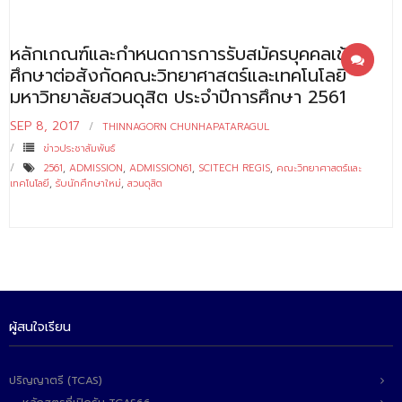
- - บุคลากรสนับสนุน
หลักเกณฑ์และกำหนดการการรับสมัครบุคคลเข้า
หลักสูตร
ศึกษาต่อสังกัดคณะวิทยาศาสตร์และเทคโนโลยี
- วิทยาศาสตรบัณฑิต
มหาวิทยาลัยสวนดุสิต ประจำปีการศึกษา 2561
- - วิทยาการคอมพิวเตอร์
SEP 8, 2017
THINNAGORN CHUNHAPATARAGUL
ข่าวประชาสัมพันธ์
- - วิทยาศาสตร์เครื่องสำอาง
2561
,
ADMISSION
,
ADMISSION61
,
SCITECH REGIS
,
คณะวิทยาศาสตร์และ
เทคโนโลยี
,
รับนักศึกษาใหม่
,
สวนดุสิต
- - อาชีวอนามัยและความปลอดภัย
- - อนามัยสิ่งแวดล้อมและสาธารณภัย
- - วิทยาศาสตร์การแพทย์
- - ความมั่นคงปลอดภัยไซเบอร์
ผู้สนใจเรียน
- - อุตสาหกรรมชีวภาพเพื่อธุรกิจ
- ศึกษาศาสตรบัณฑิต
ปริญญาตรี (TCAS)