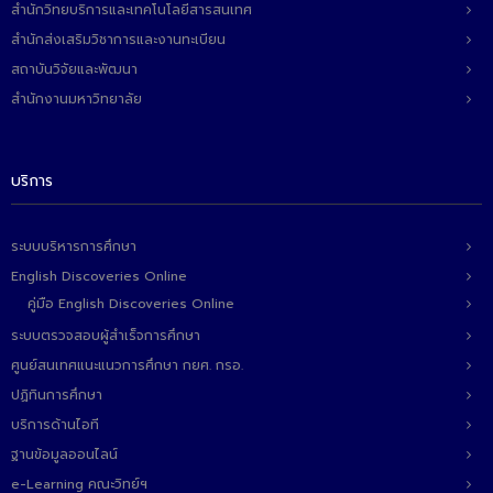
- ข่าวประชาสัมพันธ์ภายนอก
สำนักวิทยบริการและเทคโนโลยีสารสนเทศ
สำนักส่งเสริมวิชาการและงานทะเบียน
- ทุน/สมัครงาน/ศึกษาต่อ
สถาบันวิจัยและพัฒนา
วารสารคณะ
สำนักงานมหาวิทยาลัย
ผลงานคณะ
- ฐานข้อมูลงานวิจัย
บริการ
- การจัดการความรู้ (KM Scitech)
ระบบบริหารการศึกษา
- โครงการบริหารจัดการพื้นที่ 10 ไร่ ด้านหลังโรงสีข้าว
English Discoveries Online
สวนดุสิต จังหวัดปราจีนบุรี
คู่มือ English Discoveries Online
- โครงการส่งเสริมการปลูกกล้วยเล็บมือนางฯ
ระบบตรวจสอบผู้สำเร็จการศึกษา
ศูนย์สนเทศแนะแนวการศึกษา กยศ. กรอ.
- ผลงาน/รางวัล
ปฏิทินการศึกษา
- SDU Zero Waste
บริการด้านไอที
ฐานข้อมูลออนไลน์
- งานวิจัย/นวัตกรรม
e-Learning คณะวิทย์ฯ