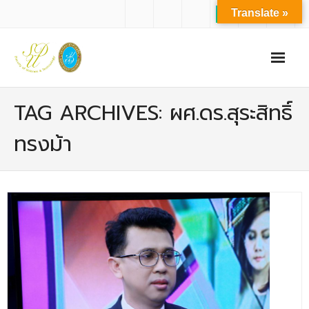
Translate »
หน้าแรก
TAG ARCHIVES: ผศ.ดร.สุระสิทธิ์
เกี่ยวกับเรา
ทรงม้า
- ปรัชญาการจัดการศึกษา มหาวิทยาลัยสวนดุสิต
- ปรัชญา วิสัยทัศน์ พันธกิจ ของคณะ
- ประวัติความเป็นมาของคณะ
- บุคลากร
- - สำนักงานคณะวิทยาศาสตร์และเทคโนโลยี
- - บุคลากรวิชาการ