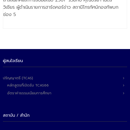
สารสนเทศและการรับมือในปี 2561” ร่วมกับ คุณปริยา เนตร
- - วิทยาศาสตร์ทั่วไป
วิเชียร ผู้ดำเนินรายการฮาร์ดคอร์ข่าว สถานีโทรทัศน์กองทัพบก
ช่อง 5
- เทคโนโลยีบัณฑิต
- - เทคโนโลยีสารสนเทศ
ศูนย์บริการ
- ศูนย์เครื่องมือปฏิบัติการวิทยาศาสตร์
ผู้สนใจเรียน
- ศูนย์สิ่งแวดล้อม
- ศูนย์ปัญญาประดิษฐ์เพื่อการศึกษา
ปริญญาตรี (TCAS)
สหกิจศึกษา
หลักสูตรที่เปิดรับ TCAS66
อัตราค่าธรรมเนียมการศึกษา
ข่าว
- ข่าวประชาสัมพันธ์
สถาบัน / สำนัก
- กิจกรรม