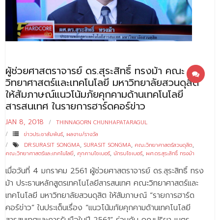
- - บุคลากรสนับสนุน
หลักสูตร
- วิทยาศาสตรบัณฑิต
- - วิทยาการคอมพิวเตอร์
ผู้ช่วยศาสตราจารย์ ดร.สุระสิทธิ์ ทรงม้า คณะ
วิทยาศาสตร์และเทคโนโลยี มหาวิทยาลัยสวนดุสิต
- - วิทยาศาสตร์เครื่องสำอาง
ให้สัมภาษณ์แนวโน้มภัยคุกคามด้านเทคโนโลยี
สารสนเทศ ในรายการฮาร์ดคอร์ข่าว
- - อาชีวอนามัยและความปลอดภัย
JAN 8, 2018
THINNAGORN CHUNHAPATARAGUL
- - อนามัยสิ่งแวดล้อมและสาธารณภัย
ข่าวประชาสัมพันธ์
,
ผลงาน/รางวัล
DR.SURASIT SONGMA
,
SURASIT SONGMA
,
คณะวิทยาศาสตร์สวนดุสิต
,
- - วิทยาศาสตร์การแพทย์
คณะวิทยาศาสตร์และเทคโนโลยี
,
คุกคามไซเบอร์
,
นักรบไซเบอร์
,
ผศ.ดร.สุระสิทธิ์ ทรงม้า
- - ความมั่นคงปลอดภัยไซเบอร์
เมื่อวันที่ 4 มกราคม 2561 ผู้ช่วยศาสตราจารย์ ดร.สุระสิทธิ์ ทรง
ม้า ประธานหลักสูตรเทคโนโลยีสารสนเทศ คณะวิทยาศาสตร์และ
- - อุตสาหกรรมชีวภาพเพื่อธุรกิจ
เทคโนโลยี มหาวิทยาลัยสวนดุสิต ให้สัมภาษณ์ “รายการฮาร์ด
- ศึกษาศาสตรบัณฑิต
คอร์ข่าว” ในประเด็นเรื่อง “แนวโน้มภัยคุกคามด้านเทคโนโลยี