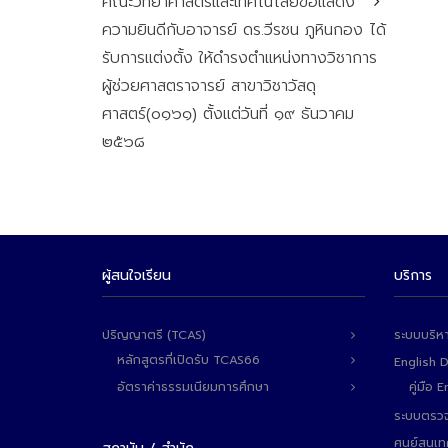
คณะวิทยาศาสตร์และเทคโนโลยีขอแสดง
ความยินดีกับอาจารย์ ดร.วีรชน ภูหินกอง ได้
รับการแต่งตั้ง ให้ดำรงตำแหน่งทางวิชาการ
ผู้ช่วยศาสตราจารย์ สาขาวิชาวัสดุ
ศาสตร์(๐๑๖๑) ตั้งแต่วันที่ ๑๙ ธันวาคม
๒๕๖๘
ผู้สนใจเรียน
บริการ
ปริญญาตรี (TCAS)
ระบบบริห
หลักสูตรที่เปิดรับ TCAS66
English 
อัตราค่าธรรมเนียมการศึกษา
คู่มือ
ระบบตรวจ
ศูนย์สนเ