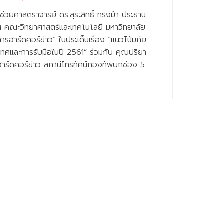
ู้ช่วยศาสตราจารย์ ดร.สุระสิทธิ์ ทรงม้า ประธาน
ศ คณะวิทยาศาสตร์และเทคโนโลยี มหาวิทยาลัย
ารฮาร์ดคอร์ข่าว” ในประเด็นเรื่อง “แนวโน้มภัย
ทศและการรับมือในปี 2561” ร่วมกับ คุณปริยา
ารฮาร์ดคอร์ข่าว สถานีโทรทัศน์กองทัพบกช่อง 5