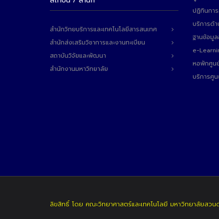
สถาบัน / สำนัก
ปฏิทินการ
บริการด้า
สำนักวิทยบริการและเทคโนโลยีสารสนเทศ
ฐานข้อมู
สำนักส่งเสริมวิชาการและงานทะเบียน
e-Learni
สถาบันวิจัยและพัฒนา
หอพักศูนย
สำนักงานมหาวิทยาลัย
บริการศูน
ลิขสิทธิ์ โดย คณะวิทยาศาสตร์และเทคโนโลยี มหาวิทยาลัยสวน