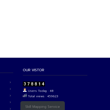
OUR VISTOR
Users Today : 48
Total views : 459623
Skill Mapping Service