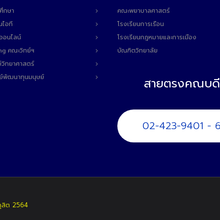
ศึกษา
คณะพยาบาลศาสตร์
นไอที
โรงเรียนการเรือน
ลออนไลน์
โรงเรียนกฎหมายและการเมือง
ng คณะวิทย์ฯ
บัณฑิตวิทยาลัย
์วิทยาศาสตร์
ย์พัฒนาทุนมนุษย์
สายตรงคณบดี
02-423-9401 - 
ดุสิต 2564