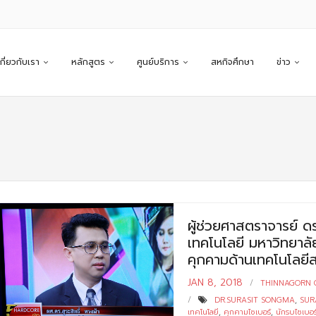
เกี่ยวกับเรา
หลักสูตร
ศูนย์บริการ
สหกิจศึกษา
ข่าว
ผู้ช่วยศาสตราจารย์ ด
เทคโนโลยี มหาวิทยาลั
คุกคามด้านเทคโนโลยี
JAN 8, 2018
THINNAGORN
DR.SURASIT SONGMA
,
SUR
เทคโนโลยี
,
คุกคามไซเบอร์
,
นักรบไซเบอร