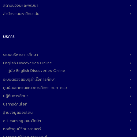
- ข่าวประชาสัมพันธ์ภายนอก
สถาบันวิจัยและพัฒนา
- ทุน/สมัครงาน/ศึกษาต่อ
สำนักงานมหาวิทยาลัย
วารสารคณะ
บริการ
ผลงานคณะ
- ฐานข้อมูลงานวิจัย
ระบบบริหารการศึกษา
- การจัดการความรู้ (KM Scitech)
English Discoveries Online
คู่มือ English Discoveries Online
- โครงการบริหารจัดการพื้นที่ 10 ไร่ ด้านหลังโรงสีข้าว
สวนดุสิต จังหวัดปราจีนบุรี
ระบบตรวจสอบผู้สำเร็จการศึกษา
ศูนย์สนเทศแนะแนวการศึกษา กยศ. กรอ.
- โครงการส่งเสริมการปลูกกล้วยเล็บมือนางฯ
ปฏิทินการศึกษา
- ผลงาน/รางวัล
บริการด้านไอที
ฐานข้อมูลออนไลน์
- SDU Zero Waste
e-Learning คณะวิทย์ฯ
- งานวิจัย/นวัตกรรม
หอพักศูนย์วิทยาศาสตร์