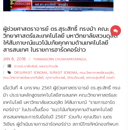
- - บุคลากรสนับสนุน
หลักสูตร
ผู้ช่วยศาสตราจารย์ ดร.สุระสิทธิ์ ทรงม้า คณะ
- วิทยาศาสตรบัณฑิต
วิทยาศาสตร์และเทคโนโลยี มหาวิทยาลัยสวนดุสิต
- - วิทยาการคอมพิวเตอร์
ให้สัมภาษณ์แนวโน้มภัยคุกคามด้านเทคโนโลยี
สารสนเทศ ในรายการฮาร์ดคอร์ข่าว
- - วิทยาศาสตร์เครื่องสำอาง
JAN 8, 2018
THINNAGORN CHUNHAPATARAGUL
- - อาชีวอนามัยและความปลอดภัย
ข่าวประชาสัมพันธ์
,
ผลงาน/รางวัล
DR.SURASIT SONGMA
,
SURASIT SONGMA
,
คณะวิทยาศาสตร์สวนดุสิต
,
- - อนามัยสิ่งแวดล้อมและสาธารณภัย
คณะวิทยาศาสตร์และเทคโนโลยี
,
คุกคามไซเบอร์
,
นักรบไซเบอร์
,
ผศ.ดร.สุระสิทธิ์ ทรงม้า
- - วิทยาศาสตร์การแพทย์
เมื่อวันที่ 4 มกราคม 2561 ผู้ช่วยศาสตราจารย์ ดร.สุระสิทธิ์ ทรง
ม้า ประธานหลักสูตรเทคโนโลยีสารสนเทศ คณะวิทยาศาสตร์และ
- - ความมั่นคงปลอดภัยไซเบอร์
เทคโนโลยี มหาวิทยาลัยสวนดุสิต ให้สัมภาษณ์ “รายการฮาร์ด
คอร์ข่าว” ในประเด็นเรื่อง “แนวโน้มภัยคุกคามด้านเทคโนโลยี
- - อุตสาหกรรมชีวภาพเพื่อธุรกิจ
สารสนเทศและการรับมือในปี 2561” ร่วมกับ คุณปริยา เนตร
- ศึกษาศาสตรบัณฑิต
วิเชียร ผู้ดำเนินรายการฮาร์ดคอร์ข่าว สถานีโทรทัศน์กองทัพบก