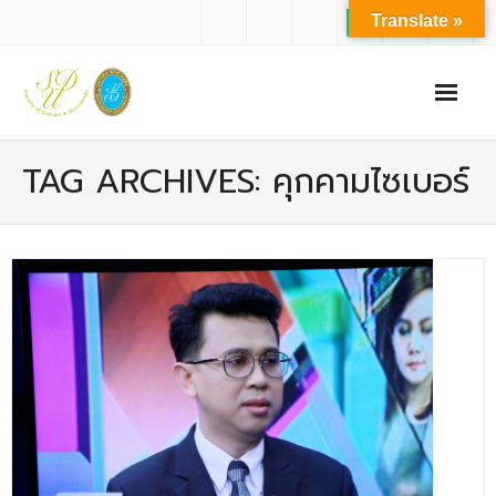
Translate »
หน้าแรก
TAG ARCHIVES: คุกคามไซเบอร์
เกี่ยวกับเรา
- ปรัชญาการจัดการศึกษา มหาวิทยาลัยสวนดุสิต
- ปรัชญา วิสัยทัศน์ พันธกิจ ของคณะ
- ประวัติความเป็นมาของคณะ
- บุคลากร
- - สำนักงานคณะวิทยาศาสตร์และเทคโนโลยี
- - บุคลากรวิชาการ