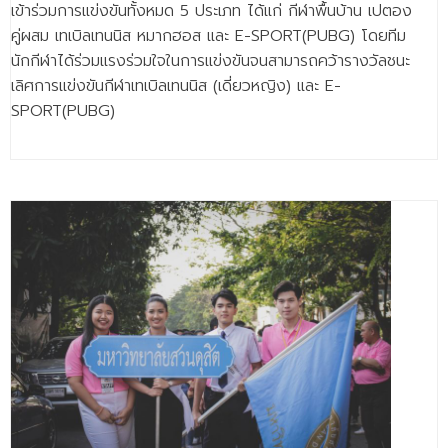
เข้าร่วมการแข่งขันทั้งหมด 5 ประเภท ได้แก่ กีฬาพื้นบ้าน เปตอง
- - วิทยาศาสตร์ทั่วไป
คู่ผสม เทเบิลเทนนิส หมากฮอส และ E-SPORT(PUBG) โดยทีม
- เทคโนโลยีบัณฑิต
นักกีฬาได้ร่วมแรงร่วมใจในการแข่งขันจนสามารถคว้ารางวัลชนะ
เลิศการแข่งขันกีฬาเทเบิลเทนนิส (เดี่ยวหญิง) และ E-
- - เทคโนโลยีสารสนเทศ
SPORT(PUBG)
ศูนย์บริการ
- ศูนย์เครื่องมือปฏิบัติการวิทยาศาสตร์
- ศูนย์สิ่งแวดล้อม
- ศูนย์ปัญญาประดิษฐ์เพื่อการศึกษา
สหกิจศึกษา
ข่าว
- ข่าวประชาสัมพันธ์
- กิจกรรม