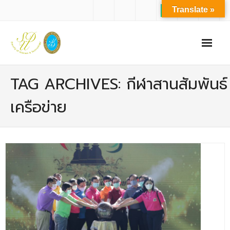
Translate »
หน้าแรก
TAG ARCHIVES: กีฬาสานสัมพันธ์
เกี่ยวกับเรา
เครือข่าย
- ปรัชญาการจัดการศึกษา มหาวิทยาลัยสวนดุสิต
- ปรัชญา วิสัยทัศน์ พันธกิจ ของคณะ
- ประวัติความเป็นมาของคณะ
- บุคลากร
- - สำนักงานคณะวิทยาศาสตร์และเทคโนโลยี
- - บุคลากรวิชาการ