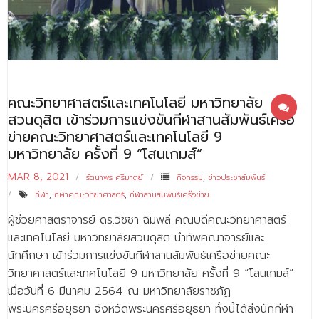
- - บุคลากรสนับสนุน
หลักสูตร
- วิทยาศาสตรบัณฑิต
- - วิทยาการคอมพิวเตอร์
คณะวิทยาศาสตร์และเทคโนโลยี มหาวิทยาลัย
สวนดุสิต เข้าร่วมการแข่งขันกีฬาสานสัมพันธ์เครือ
- - วิทยาศาสตร์เครื่องสำอาง
ข่ายคณะวิทยาศาสตร์และเทคโนโลยี 9
มหาวิทยาลัย ครั้งที่ 9 “โสนเกมส์”
- - อาชีวอนามัยและความปลอดภัย
MAR 8, 2021
รัตนาพร ศรีมาตย์
กิจกรรม
,
ข่าวประชาสัมพันธ์
- - อนามัยสิ่งแวดล้อมและสาธารณภัย
กีฬา
,
กีฬาคณะวิทยาศาสตร์
,
กีฬาสานสัมพันธ์เครือข่าย
- - วิทยาศาสตร์การแพทย์
ผู้ช่วยศาสตราจารย์ ดร.วิชชา ฉิมพลี คณบดีคณะวิทยาศาสตร์
และเทคโนโลยี มหาวิทยาลัยสวนดุสิต นำทัพคณาจารย์และ
- - ความมั่นคงปลอดภัยไซเบอร์
นักศึกษา เข้าร่วมการแข่งขันกีฬาสานสัมพันธ์เครือข่ายคณะ
- - อุตสาหกรรมชีวภาพเพื่อธุรกิจ
วิทยาศาสตร์และเทคโนโลยี 9 มหาวิทยาลัย ครั้งที่ 9 “โสนเกมส์”
เมื่อวันที่ 6 มีนาคม 2564 ณ มหาวิทยาลัยราชภัฏ
- ศึกษาศาสตรบัณฑิต
พระนครศรีอยุธยา จังหวัดพระนครศรีอยุธยา ทั้งนี้ได้ส่งนักกีฬา