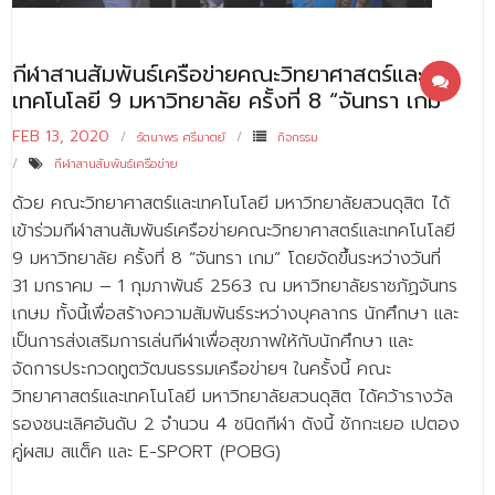
- ข่าวประชาสัมพันธ์ภายนอก
- ทุน/สมัครงาน/ศึกษาต่อ
กีฬาสานสัมพันธ์เครือข่ายคณะวิทยาศาสตร์และ
วารสารคณะ
เทคโนโลยี 9 มหาวิทยาลัย ครั้งที่ 8 “จันทรา เกม”
ผลงานคณะ
FEB 13, 2020
รัตนาพร ศรีมาตย์
กิจกรรม
กีฬาสานสัมพันธ์เครือข่าย
- ฐานข้อมูลงานวิจัย
ด้วย คณะวิทยาศาสตร์และเทคโนโลยี มหาวิทยาลัยสวนดุสิต ได้
- การจัดการความรู้ (KM Scitech)
เข้าร่วมกีฬาสานสัมพันธ์เครือข่ายคณะวิทยาศาสตร์และเทคโนโลยี
9 มหาวิทยาลัย ครั้งที่ 8 “จันทรา เกม” โดยจัดขึ้นระหว่างวันที่
- โครงการบริหารจัดการพื้นที่ 10 ไร่ ด้านหลังโรงสีข้าว
31 มกราคม – 1 กุมภาพันธ์ 2563 ณ มหาวิทยาลัยราชภัฏจันทร
สวนดุสิต จังหวัดปราจีนบุรี
เกษม ทั้งนี้เพื่อสร้างความสัมพันธ์ระหว่างบุคลากร นักศึกษา และ
- โครงการส่งเสริมการปลูกกล้วยเล็บมือนางฯ
เป็นการส่งเสริมการเล่นกีฬาเพื่อสุขภาพให้กับนักศึกษา และ
จัดการประกวดทูตวัฒนธรรมเครือข่ายฯ ในครั้งนี้ คณะ
- ผลงาน/รางวัล
วิทยาศาสตร์และเทคโนโลยี มหาวิทยาลัยสวนดุสิต ได้คว้ารางวัล
- SDU Zero Waste
รองชนะเลิศอันดับ 2 จำนวน 4 ชนิดกีฬา ดังนี้ ชักกะเยอ เปตอง
คู่ผสม สแต็ค และ E-SPORT (POBG)
- งานวิจัย/นวัตกรรม