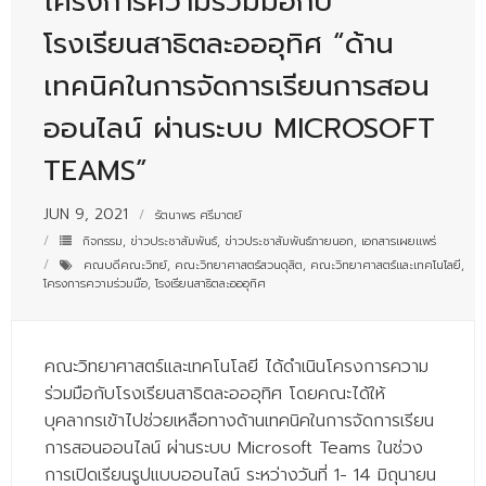
โครงการความร่วมมือกับ
- - บุคลากรสนับสนุน
โรงเรียนสาธิตละอออุทิศ “ด้าน
หลักสูตร
เทคนิคในการจัดการเรียนการสอน
- วิทยาศาสตรบัณฑิต
ออนไลน์ ผ่านระบบ MICROSOFT
- - วิทยาการคอมพิวเตอร์
TEAMS”
- - วิทยาศาสตร์เครื่องสำอาง
JUN 9, 2021
รัตนาพร ศรีมาตย์
- - อาชีวอนามัยและความปลอดภัย
กิจกรรม
,
ข่าวประชาสัมพันธ์
,
ข่าวประชาสัมพันธ์ภายนอก
,
เอกสารเผยแพร่
คณบดีคณะวิทย์
,
คณะวิทยาศาสตร์สวนดุสิต
,
คณะวิทยาศาสตร์และเทคโนโลยี
,
- - อนามัยสิ่งแวดล้อมและสาธารณภัย
โครงการความร่วมมือ
,
โรงเรียนสาธิตละอออุทิศ
- - วิทยาศาสตร์การแพทย์
คณะวิทยาศาสตร์และเทคโนโลยี ได้ดำเนินโครงการความ
- - ความมั่นคงปลอดภัยไซเบอร์
ร่วมมือกับโรงเรียนสาธิตละอออุทิศ โดยคณะได้ให้
- - อุตสาหกรรมชีวภาพเพื่อธุรกิจ
บุคลากรเข้าไปช่วยเหลือทางด้านเทคนิคในการจัดการเรียน
การสอนออนไลน์ ผ่านระบบ Microsoft Teams ในช่วง
- ศึกษาศาสตรบัณฑิต
การเปิดเรียนรูปแบบออนไลน์ ระหว่างวันที่ 1- 14 มิถุนายน