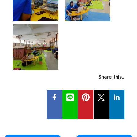
- ข่าวประชาสัมพันธ์ภายนอก
- ทุน/สมัครงาน/ศึกษาต่อ
วารสารคณะ
ผลงานคณะ
- ฐานข้อมูลงานวิจัย
- การจัดการความรู้ (KM Scitech)
- โครงการบริหารจัดการพื้นที่ 10 ไร่ ด้านหลังโรงสีข้าว
Share this…
สวนดุสิต จังหวัดปราจีนบุรี
- โครงการส่งเสริมการปลูกกล้วยเล็บมือนางฯ
- ผลงาน/รางวัล
- SDU Zero Waste
- งานวิจัย/นวัตกรรม