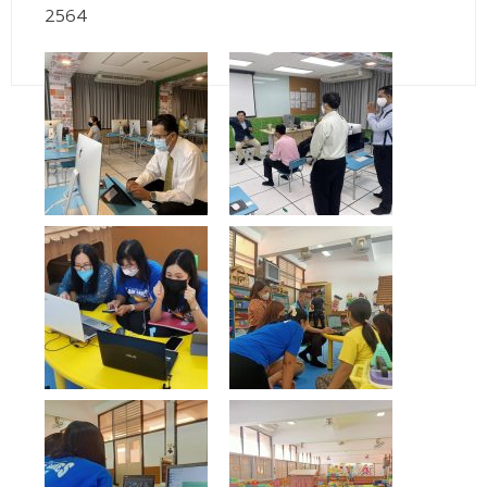
- - วิทยาศาสตร์ทั่วไป
2564
- เทคโนโลยีบัณฑิต
- - เทคโนโลยีสารสนเทศ
ศูนย์บริการ
- ศูนย์เครื่องมือปฏิบัติการวิทยาศาสตร์
- ศูนย์สิ่งแวดล้อม
- ศูนย์ปัญญาประดิษฐ์เพื่อการศึกษา
สหกิจศึกษา
ข่าว
- ข่าวประชาสัมพันธ์
- กิจกรรม