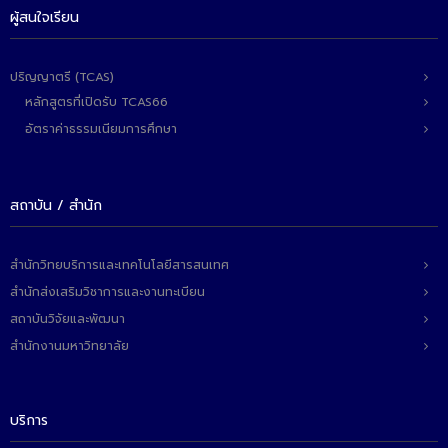
- ข่าวประชาสัมพันธ์ภายนอก
ผู้สนใจเรียน
- ทุน/สมัครงาน/ศึกษาต่อ
ปริญญาตรี (TCAS)
วารสารคณะ
หลักสูตรที่เปิดรับ TCAS66
ผลงานคณะ
อัตราค่าธรรมเนียมการศึกษา
- ฐานข้อมูลงานวิจัย
- การจัดการความรู้ (KM Scitech)
สถาบัน / สำนัก
- โครงการบริหารจัดการพื้นที่ 10 ไร่ ด้านหลังโรงสีข้าว
สวนดุสิต จังหวัดปราจีนบุรี
สำนักวิทยบริการและเทคโนโลยีสารสนเทศ
สำนักส่งเสริมวิชาการและงานทะเบียน
- โครงการส่งเสริมการปลูกกล้วยเล็บมือนางฯ
สถาบันวิจัยและพัฒนา
- ผลงาน/รางวัล
สำนักงานมหาวิทยาลัย
- SDU Zero Waste
บริการ
- งานวิจัย/นวัตกรรม