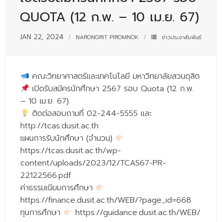
- - บุคลากรสนับสนุน
QUOTA (12 ก.พ. – 10 เม.ย. 67)
หลักสูตร
JAN 22, 2024
NARONGRIT PIROMNOK
ข่าวประชาสัมพันธ์
- วิทยาศาสตรบัณฑิต
- - วิทยาการคอมพิวเตอร์
คณะวิทยาศาสตร์และเทคโนโลยี มหาวิทยาลัยสวนดุสิต
เปิดรับสมัครนักศึกษา 2567 รอบ Quota (12 ก.พ.
- - วิทยาศาสตร์เครื่องสำอาง
– 10 เม.ย. 67)
- - อาชีวอนามัยและความปลอดภัย
ติดต่อสอบถามที่ 02-244-5555 และ
http://tcas.dusit.ac.th
- - อนามัยสิ่งแวดล้อมและสาธารณภัย
แผนการรับนักศึกษา (จำนวน)
- - วิทยาศาสตร์การแพทย์
https://tcas.dusit.ac.th/wp-
content/uploads/2023/12/TCAS67-PR-
- - ความมั่นคงปลอดภัยไซเบอร์
22122566.pdf
ค่าธรรมเนียมการศึกษา
- - อุตสาหกรรมชีวภาพเพื่อธุรกิจ
https://finance.dusit.ac.th/WEB/?page_id=668
- ศึกษาศาสตรบัณฑิต
ทุนการศึกษา
https://guidance.dusit.ac.th/WEB/