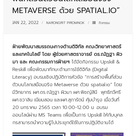
- - บุคลากรสนับสนุน
METAVERSE ด้วย SPATIAL.IO”
หลักสูตร
JAN 22, 2022
NARONGRIT PIROMNOK
กิจกรรม
- วิทยาศาสตรบัณฑิต
- - วิทยาการคอมพิวเตอร์
ฝ่ายพัฒนาสมรรถนะทางด้านดิจิทัล คณะวิทยาศาสตร์
และเทคโนโลยี โดย ผู้ช่วยศาสตราจารย์ ดร.ณัฏฐา ผิว
- - วิทยาศาสตร์เครื่องสำอาง
มา และ คณะกรรมการฝ่ายฯ
ได้จัดกิจกรรม Upskill &
- - อาชีวอนามัยและความปลอดภัย
Reskill เพื่อพัฒนาทักษะด้านการใช้ดิจิทัล (Digital
Literacy) อบรมเชิงปฏิบัติการหัวข้อ “การสร้างพื้นที่ส่วน
- - อนามัยสิ่งแวดล้อมและสาธารณภัย
ตัวบนโลกเสมือนจริง Metaverse ด้วย spatial.io” โดย
- - วิทยาศาสตร์การแพทย์
มีวิทยากร ผศ.ดร.ณัฏฐา ผิวมา ผศ.พิชญ์สินี พุทธิทวีศรี
ผศ.ชวาลิน เนียมสอน และผศ.สุภารัตน์ คุ้มบำรุง เมื่อวันที่
- - ความมั่นคงปลอดภัยไซเบอร์
20 มกราคม 2565 เวลา 10.00-12.00 น. อบรม
ออนไลน์ผ่าน MS Teams เพื่อเป็นการ Upskill ให้กับบุคล
- - อุตสาหกรรมชีวภาพเพื่อธุรกิจ
กรสามารถนำความรู้ไปประยุกต์ใช้ในการปฏิบัติงานได้
- ศึกษาศาสตรบัณฑิต