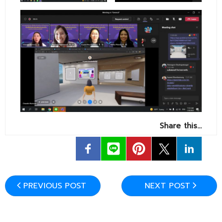
- ข่าวประชาสัมพันธ์ภายนอก
- ทุน/สมัครงาน/ศึกษาต่อ
วารสารคณะ
ผลงานคณะ
- ฐานข้อมูลงานวิจัย
- การจัดการความรู้ (KM Scitech)
- โครงการบริหารจัดการพื้นที่ 10 ไร่ ด้านหลังโรงสีข้าว
Share this…
สวนดุสิต จังหวัดปราจีนบุรี
- โครงการส่งเสริมการปลูกกล้วยเล็บมือนางฯ
- ผลงาน/รางวัล
PREVIOUS POST
NEXT POST
- SDU Zero Waste
- งานวิจัย/นวัตกรรม