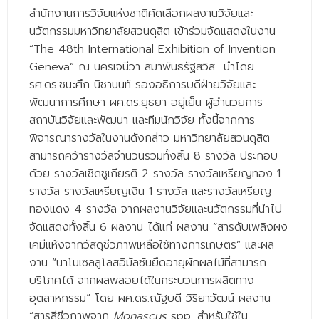
- - วิทยาศาสตร์ทั่วไป
สำนักงานการวิจัยแห่งชาติคัดเลือกผลงานวิจัยและ
นวัตกรรมมหาวิทยาลัยสวนดุสิต เข้าร่วมจัดแสดงในงาน
- เทคโนโลยีบัณฑิต
“The 48th International Exhibition of Invention
- - เทคโนโลยีสารสนเทศ
Geneva” ณ นครเจนีวา สมาพันธรัฐสวิส นำโดย
รศ.ดร.ชนะศึก นิชานนท์ รองอธิการบดีฝ่ายวิจัยและ
ศูนย์บริการ
พัฒนาการศึกษา ผศ.ดร.ยุธยา อยู่เย็น ผู้อำนวยการ
สถาบันวิจัยและพัฒนา และทีมนักวิจัย ทั้งนี้จากการ
- ศูนย์เครื่องมือปฏิบัติการวิทยาศาสตร์
พิจารณารางวัลในงานดังกล่าว มหาวิทยาลัยสวนดุสิต
- ศูนย์สิ่งแวดล้อม
สามารถคว้ารางวัลจำนวนรวมทั้งสิ้น 8 รางวัล ประกอบ
ด้วย รางวัลเชิดชูเกียรติ 2 รางวัล รางวัลเหรียญทอง 1
- ศูนย์ปัญญาประดิษฐ์เพื่อการศึกษา
รางวัล รางวัลเหรียญเงิน 1 รางวัล และรางวัลเหรียญ
สหกิจศึกษา
ทองแดง 4 รางวัล จากผลงานวิจัยและนวัตกรรมที่นำไป
จัดแสดงทั้งสิ้น 6 ผลงาน ได้แก่ ผลงาน “สารดับเพลิงผง
ข่าว
เคมีแห้งจากวัสดุชีวภาพเหลือใช้ทางการเกษตร” และผล
งาน “นาโนเซลลูโลสอิมัลชันยืดอายุผักผลไม้ที่สามารถ
- ข่าวประชาสัมพันธ์
บริโภคได้ จากผลพลอยได้ในกระบวนการผลิตทาง
- กิจกรรม
อุตสาหกรรม” โดย​ ผศ.ดร.ณัฐบดี​ วิริยาวัฒน์​ ผลงาน
“สารสีชีวภาพจาก
Monascus
spp. สำหรับใช้ใน