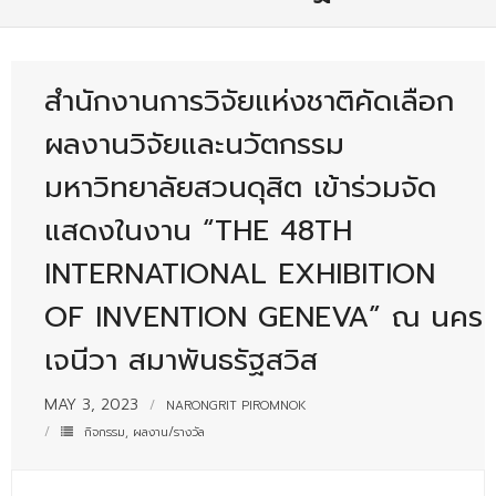
- - บุคลากรสนับสนุน
หลักสูตร
สำนักงานการวิจัยแห่งชาติคัดเลือก
- วิทยาศาสตรบัณฑิต
ผลงานวิจัยและนวัตกรรม
- - วิทยาการคอมพิวเตอร์
มหาวิทยาลัยสวนดุสิต เข้าร่วมจัด
- - วิทยาศาสตร์เครื่องสำอาง
แสดงในงาน “THE 48TH
- - อาชีวอนามัยและความปลอดภัย
INTERNATIONAL EXHIBITION
- - อนามัยสิ่งแวดล้อมและสาธารณภัย
OF INVENTION GENEVA” ณ นคร
- - วิทยาศาสตร์การแพทย์
เจนีวา สมาพันธรัฐสวิส
- - ความมั่นคงปลอดภัยไซเบอร์
MAY 3, 2023
NARONGRIT PIROMNOK
- - อุตสาหกรรมชีวภาพเพื่อธุรกิจ
กิจกรรม
,
ผลงาน/รางวัล
- ศึกษาศาสตรบัณฑิต