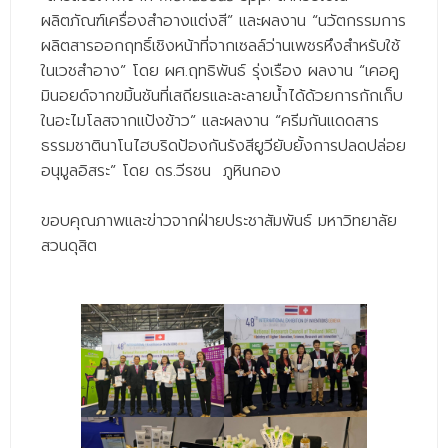
- ข่าวประชาสัมพันธ์ภายนอก
ผลิตภัณฑ์เครื่องสำอางแต่งสี” และผลงาน “นวัตกรรมการ
- ทุน/สมัครงาน/ศึกษาต่อ
ผลิตสารออกฤทธิ์เชิงหน้าที่จากเซลล์ว่านเพชรหึงสำหรับใช้
ในเวชสำอาง” โดย ผศ.ฤทธิพันธ์ รุ่งเรือง ผลงาน “เคอคู
วารสารคณะ
มินอยด์จากขมิ้นชันที่เสถียรและละลายน้ำได้ด้วยการกักเก็บ
ในอะไมโลสจากแป้งข้าว” และผลงาน “ครีมกันแดดสาร
ผลงานคณะ
ธรรมชาตินาโนไฮบริดป้องกันรังสียูวียับยั้งการปลดปล่อย
- ฐานข้อมูลงานวิจัย
อนุมูลอิสระ” โดย ดร.วีรชน ภูหินกอง
- การจัดการความรู้ (KM Scitech)
ขอบคุณภาพและข่าวจากฝ่ายประชาสัมพันธ์ มหาวิทยาลัย
- โครงการบริหารจัดการพื้นที่ 10 ไร่ ด้านหลังโรงสีข้าว
สวนดุสิต
สวนดุสิต จังหวัดปราจีนบุรี
- โครงการส่งเสริมการปลูกกล้วยเล็บมือนางฯ
- ผลงาน/รางวัล
- SDU Zero Waste
- งานวิจัย/นวัตกรรม