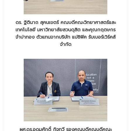
- ข่าวประชาสัมพันธ์ภายนอก
- ทุน/สมัครงาน/ศึกษาต่อ
ดร. ฐิตินาถ สุคนเขตร์ คณบดีคณะวิทยาศาสตร์และ
วารสารคณะ
เทคโนโลยี มหาวิทยาลัยสวนดุสิต และคุณกฤตษกร
ผลงานคณะ
จำปาทอง ตัวแทนจากบริษัท แปซิฟิค รับเบอร์เวิร์คส์
จำกัด
- ฐานข้อมูลงานวิจัย
- การจัดการความรู้ (KM Scitech)
- โครงการบริหารจัดการพื้นที่ 10 ไร่ ด้านหลังโรงสีข้าว
สวนดุสิต จังหวัดปราจีนบุรี
- โครงการส่งเสริมการปลูกกล้วยเล็บมือนางฯ
- ผลงาน/รางวัล
- SDU Zero Waste
- งานวิจัย/นวัตกรรม
ผศ.ดร.อุดมศักดิ์ กิจทวี รองคณบดีคณบดีคณะ