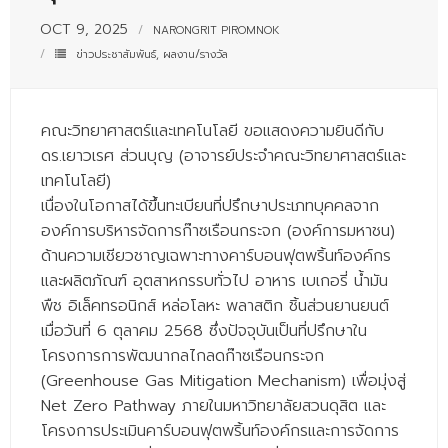
- - บุคลากรสนับสนุน
OCT 9, 2025
NARONGRIT PIROMNOK
ข่าวประชาสัมพันธ์
,
ผลงาน/รางวัล
หลักสูตร
- วิทยาศาสตรบัณฑิต
คณะวิทยาศาสตร์และเทคโนโลยี ขอแสดงความยินดีกับ
- - วิทยาการคอมพิวเตอร์
ดร.เยาวเรศ ส่วนบุญ (อาจารย์ประจำคณะวิทยาศาสตร์และ
- - วิทยาศาสตร์เครื่องสำอาง
เทคโนโลยี)
เนื่องในโอกาสได้ขึ้นทะเบียนที่ปรึกษาประเภทบุคคลจาก
- - อาชีวอนามัยและความปลอดภัย
องค์การบริหารจัดการก๊าซเรือนกระจก (องค์การมหาชน)
ด้านความเชียวชาญเฉพาะทางคาร์บอนฟุตพริ้นท์องค์กร
- - อนามัยสิ่งแวดล้อมและสาธารณภัย
และผลิตภัณฑ์ อุตสาหกรรบทั่วไป อาหาร เบเกอรี่ น้ำมัน
- - วิทยาศาสตร์การแพทย์
พืช อิเล็คทรอนิกส์ หล่อโลหะ พลาสติก ชิ้นส่วนยานยนต์
เมื่อวันที่ 6 ตุลาคม 2568 ซึ่งปัจจุบันเป็นที่ปรึกษาใน
- - ความมั่นคงปลอดภัยไซเบอร์
โครงการการพัฒนากลไกลดก๊าซเรือนกระจก
- - อุตสาหกรรมชีวภาพเพื่อธุรกิจ
(Greenhouse Gas Mitigation Mechanism) เพื่อมุ่งสู่
Net Zero Pathway ภายในมหาวิทยาลัยสวนดุสิต และ
- ศึกษาศาสตรบัณฑิต
โครงการประเมินคาร์บอนฟุตพริ้นท์องค์กรและการจัดการ