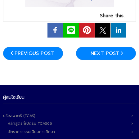
- ข่าวประชาสัมพันธ์ภายนอก
- ทุน/สมัครงาน/ศึกษาต่อ
Share this…
วารสารคณะ
ผลงานคณะ
- ฐานข้อมูลงานวิจัย
PREVIOUS POST
NEXT POST
- การจัดการความรู้ (KM Scitech)
- โครงการบริหารจัดการพื้นที่ 10 ไร่ ด้านหลังโรงสีข้าว
สวนดุสิต จังหวัดปราจีนบุรี
- โครงการส่งเสริมการปลูกกล้วยเล็บมือนางฯ
ผู้สนใจเรียน
- ผลงาน/รางวัล
ปริญญาตรี (TCAS)
- SDU Zero Waste
หลักสูตรที่เปิดรับ TCAS66
- งานวิจัย/นวัตกรรม
อัตราค่าธรรมเนียมการศึกษา