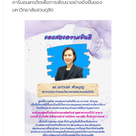
คาร์บอนเครดิตเพื่อการพัฒนาอย่างยั่งยืนของ
- - วิทยาศาสตร์ทั่วไป
มหาวิทยาลัยสวนดุสิต
- เทคโนโลยีบัณฑิต
- - เทคโนโลยีสารสนเทศ
ศูนย์บริการ
- ศูนย์เครื่องมือปฏิบัติการวิทยาศาสตร์
- ศูนย์สิ่งแวดล้อม
- ศูนย์ปัญญาประดิษฐ์เพื่อการศึกษา
สหกิจศึกษา
ข่าว
- ข่าวประชาสัมพันธ์
- กิจกรรม