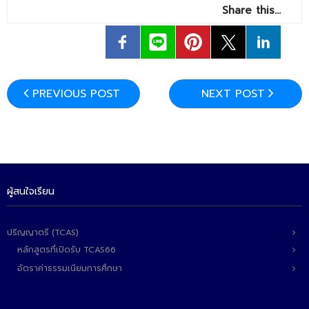
- ข่าวประชาสัมพันธ์ภายนอก
Share this…
- ทุน/สมัครงาน/ศึกษาต่อ
วารสารคณะ
ผลงานคณะ
PREVIOUS POST
NEXT POST
- ฐานข้อมูลงานวิจัย
- การจัดการความรู้ (KM Scitech)
- โครงการบริหารจัดการพื้นที่ 10 ไร่ ด้านหลังโรงสีข้าว
สวนดุสิต จังหวัดปราจีนบุรี
ผู้สนใจเรียน
- โครงการส่งเสริมการปลูกกล้วยเล็บมือนางฯ
ปริญญาตรี (TCAS)
- ผลงาน/รางวัล
หลักสูตรที่เปิดรับ TCAS66
- SDU Zero Waste
อัตราค่าธรรมเนียมการศึกษา
- งานวิจัย/นวัตกรรม