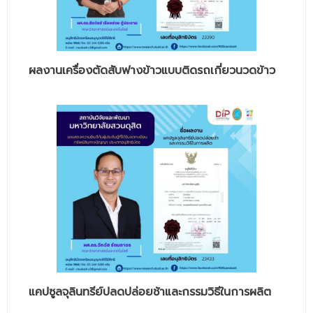
- - วิทยาศาสตร์ทั่วไป
- เทคโนโลยีบัณฑิต
- - เทคโนโลยีสารสนเทศ
ผลงานเครื่องตัดสับฟางข้าวแบบติดรถเกี่ยวนวดข้าว
ศูนย์บริการ
- ศูนย์เครื่องมือปฏิบัติการวิทยาศาสตร์
- ศูนย์สิ่งแวดล้อม
- ศูนย์ปัญญาประดิษฐ์เพื่อการศึกษา
สหกิจศึกษา
ข่าว
- ข่าวประชาสัมพันธ์
- กิจกรรม
แคปซูลจุลินทรีย์ปลดปล่อยช้าและกรรมวิธีในการผลิต