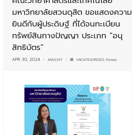
คณะวิทยาศาสตร์และเทคโนโลยี
- - บุคลากรสนับสนุน
มหาวิทยาลัยสวนดุสิต ขอแสดงความ
หลักสูตร
ยินดีกับผู้ประดิษฐ์ ที่ได้จนทะเบียน
- วิทยาศาสตรบัณฑิต
ทรัพย์สินทางปัญญา ประเภท “อนุ
- - วิทยาการคอมพิวเตอร์
สิทธิบัตร”
- - วิทยาศาสตร์เครื่องสำอาง
APR 30, 2024
ANUCHIT
UNCATEGORIZED
,
กิจกรรม
- - อาชีวอนามัยและความปลอดภัย
- - อนามัยสิ่งแวดล้อมและสาธารณภัย
- - วิทยาศาสตร์การแพทย์
- - ความมั่นคงปลอดภัยไซเบอร์
- - อุตสาหกรรมชีวภาพเพื่อธุรกิจ
- ศึกษาศาสตรบัณฑิต