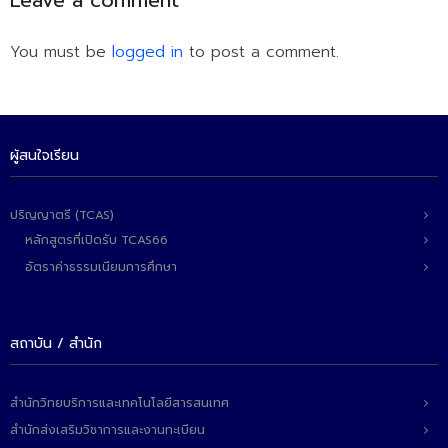
Leave a comment
- ข่าวประชาสัมพันธ์ภายนอก
- ทุน/สมัครงาน/ศึกษาต่อ
You must be
logged in
to post a comment.
วารสารคณะ
ผลงานคณะ
ผู้สนใจเรียน
- ฐานข้อมูลงานวิจัย
- การจัดการความรู้ (KM Scitech)
ปริญญาตรี (TCAS)
หลักสูตรที่เปิดรับ TCAS66
- โครงการบริหารจัดการพื้นที่ 10 ไร่ ด้านหลังโรงสีข้าว
สวนดุสิต จังหวัดปราจีนบุรี
อัตราค่าธรรมเนียมการศึกษา
- โครงการส่งเสริมการปลูกกล้วยเล็บมือนางฯ
- ผลงาน/รางวัล
สถาบัน / สำนัก
- SDU Zero Waste
สำนักวิทยบริการและเทคโนโลยีสารสนเทศ
- งานวิจัย/นวัตกรรม
สำนักส่งเสริมวิชาการและงานทะเบียน