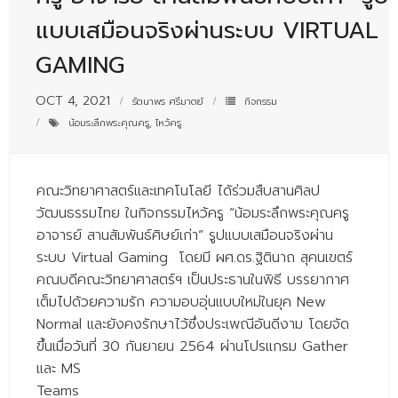
- - บุคลากรสนับสนุน
แบบเสมือนจริงผ่านระบบ VIRTUAL
หลักสูตร
GAMING
- วิทยาศาสตรบัณฑิต
OCT 4, 2021
รัตนาพร ศรีมาตย์
กิจกรรม
- - วิทยาการคอมพิวเตอร์
น้อมระลึกพระคุณครู
,
ไหว้ครู
- - วิทยาศาสตร์เครื่องสำอาง
คณะวิทยาศาสตร์และเทคโนโลยี ได้ร่วมสืบสานศิลป
- - อาชีวอนามัยและความปลอดภัย
วัฒนธรรมไทย ในกิจกรรมไหว้ครู “น้อมระลึกพระคุณครู
- - อนามัยสิ่งแวดล้อมและสาธารณภัย
อาจารย์ สานสัมพันธ์ศิษย์เก่า” รูปแบบเสมือนจริงผ่าน
ระบบ Virtual Gaming โดยมี ผศ.ดร.ฐิตินาถ สุคนเขตร์
- - วิทยาศาสตร์การแพทย์
คณบดีคณะวิทยาศาสตร์ฯ เป็นประธานในพิธี บรรยากาศ
- - ความมั่นคงปลอดภัยไซเบอร์
เต็มไปด้วยความรัก ความอบอุ่นแบบใหม่ในยุค New
Normal และยังคงรักษาไว้ซึ่งประเพณีอันดีงาม โดยจัด
- - อุตสาหกรรมชีวภาพเพื่อธุรกิจ
ขึ้นเมื่อวันที่ 30 กันยายน 2564 ผ่านโปรแกรม Gather
และ MS
- ศึกษาศาสตรบัณฑิต
Teams