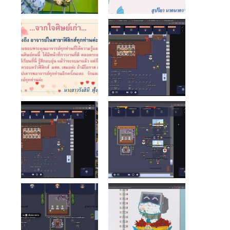
- ข่าวประชาสัมพันธ์ภายนอก
- ทุน/สมัครงาน/ศึกษาต่อ
วารสารคณะ
ผลงานคณะ
- ฐานข้อมูลงานวิจัย
- การจัดการความรู้ (KM Scitech)
- โครงการบริหารจัดการพื้นที่ 10 ไร่ ด้านหลังโรงสีข้าว
สวนดุสิต จังหวัดปราจีนบุรี
- โครงการส่งเสริมการปลูกกล้วยเล็บมือนางฯ
- ผลงาน/รางวัล
- SDU Zero Waste
- งานวิจัย/นวัตกรรม