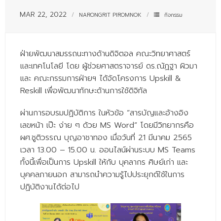
- - บุคลากรสนับสนุน
MAR 22, 2022
NARONGRIT PIROMNOK
กิจกรรม
หลักสูตร
- วิทยาศาสตรบัณฑิต
ฝ่ายพัฒนาสมรรถนะทางด้านดิจิตอล คณะวิทยาศาสตร์
และเทคโนโลยี โดย ผู้ช่วยศาสตราจารย์ ดร.ณัฏฐา ผิวมา
- - วิทยาการคอมพิวเตอร์
และ คณะกรรมการฝ่ายฯ ได้จัดโครงการ Upskill &
- - วิทยาศาสตร์เครื่องสำอาง
Reskill เพื่อพัฒนาทักษะด้านการใช้ดิจิทัล
- - อาชีวอนามัยและความปลอดภัย
ผ่านการอบรมปฏิบัติการ ในหัวข้อ “สารบัญและอ้างอิง
เลขหน้า เป๊ะ ง่าย ๆ ด้วย MS Word” โดยมีวิทยากรคือ
- - อนามัยสิ่งแวดล้อมและสาธารณภัย
ผศ.ชูติวรรณ บุญอาชาทอง เมื่อวันที่ 21 มีนาคม 2565
- - วิทยาศาสตร์การแพทย์
เวลา 13.00 – 15.00 น. ออนไลน์ผ่านระบบ MS Teams
ทั้งนี้เพื่อเป็นการ Upskill ให้กับ บุคลากร ศิษย์เก่า และ
- - ความมั่นคงปลอดภัยไซเบอร์
บุคคลภายนอก สามารถนำความรู้ไปประยุกต์ใช้ในการ
ปฏิบัติงานได้ต่อไป
- - อุตสาหกรรมชีวภาพเพื่อธุรกิจ
- ศึกษาศาสตรบัณฑิต