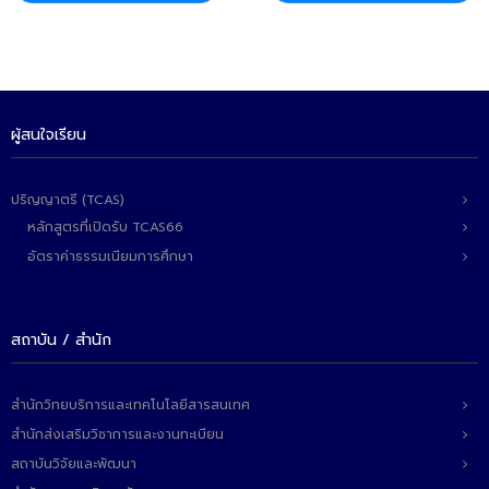
- ข่าวประชาสัมพันธ์ภายนอก
- ทุน/สมัครงาน/ศึกษาต่อ
วารสารคณะ
ผลงานคณะ
ผู้สนใจเรียน
- ฐานข้อมูลงานวิจัย
ปริญญาตรี (TCAS)
- การจัดการความรู้ (KM Scitech)
หลักสูตรที่เปิดรับ TCAS66
อัตราค่าธรรมเนียมการศึกษา
- โครงการบริหารจัดการพื้นที่ 10 ไร่ ด้านหลังโรงสีข้าว
สวนดุสิต จังหวัดปราจีนบุรี
- โครงการส่งเสริมการปลูกกล้วยเล็บมือนางฯ
สถาบัน / สำนัก
- ผลงาน/รางวัล
สำนักวิทยบริการและเทคโนโลยีสารสนเทศ
- SDU Zero Waste
สำนักส่งเสริมวิชาการและงานทะเบียน
- งานวิจัย/นวัตกรรม
สถาบันวิจัยและพัฒนา