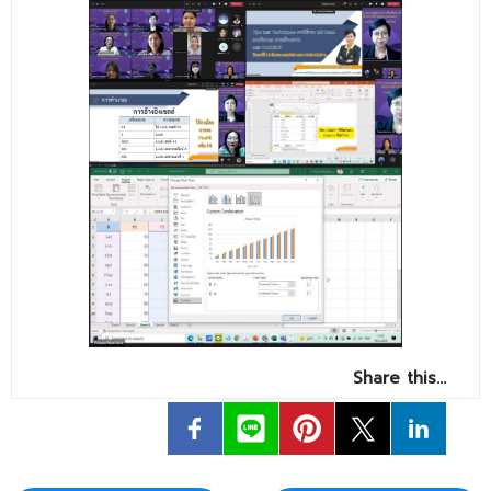
- ข่าวประชาสัมพันธ์ภายนอก
- ทุน/สมัครงาน/ศึกษาต่อ
วารสารคณะ
ผลงานคณะ
- ฐานข้อมูลงานวิจัย
- การจัดการความรู้ (KM Scitech)
- โครงการบริหารจัดการพื้นที่ 10 ไร่ ด้านหลังโรงสีข้าว
สวนดุสิต จังหวัดปราจีนบุรี
- โครงการส่งเสริมการปลูกกล้วยเล็บมือนางฯ
- ผลงาน/รางวัล
Share this…
- SDU Zero Waste
- งานวิจัย/นวัตกรรม