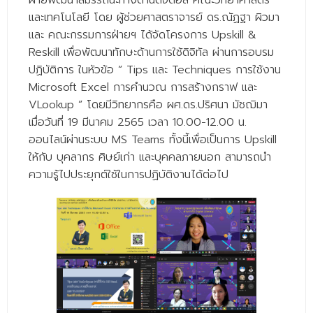
ฝ่ายพัฒนาสมรรถนะทางด้านดิจิตอล คณะวิทยาศาสตร์
- - วิทยาศาสตร์ทั่วไป
และเทคโนโลยี โดย ผู้ช่วยศาสตราจารย์ ดร.ณัฏฐา ผิวมา
และ คณะกรรมการฝ่ายฯ ได้จัดโครงการ Upskill &
- เทคโนโลยีบัณฑิต
Reskill เพื่อพัฒนาทักษะด้านการใช้ดิจิทัล ผ่านการอบรม
- - เทคโนโลยีสารสนเทศ
ปฏิบัติการ ในหัวข้อ ” Tips และ Techniques การใช้งาน
Microsoft Excel การคำนวณ การสร้างกราฟ และ
ศูนย์บริการ
VLookup ” โดยมีวิทยากรคือ ผศ.ดร.ปริศนา มัชฌิมา
- ศูนย์เครื่องมือปฏิบัติการวิทยาศาสตร์
เมื่อวันที่ 19 มีนาคม 2565 เวลา 10.00-12.00 น.
ออนไลน์ผ่านระบบ MS Teams ทั้งนี้เพื่อเป็นการ Upskill
- ศูนย์สิ่งแวดล้อม
ให้กับ บุคลากร ศิษย์เก่า และบุคคลภายนอก สามารถนำ
ความรู้ไปประยุกต์ใช้ในการปฏิบัติงานได้ต่อไป
- ศูนย์ปัญญาประดิษฐ์เพื่อการศึกษา
สหกิจศึกษา
ข่าว
- ข่าวประชาสัมพันธ์
- กิจกรรม