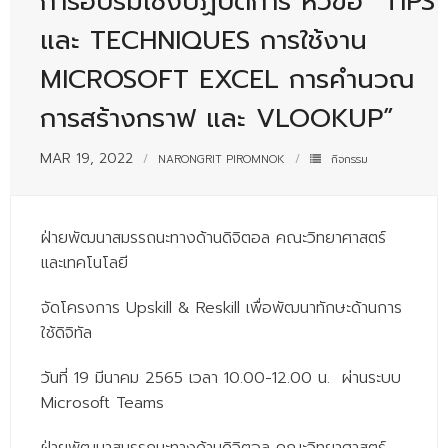
การอบรมเชิงปฏิบัติการ หัวข้อ “TIPS
- - บุคลากรสนับสนุน
และ TECHNIQUES การใช้งาน
หลักสูตร
MICROSOFT EXCEL การคำนวณ
- วิทยาศาสตรบัณฑิต
การสร้างกราฟ และ VLOOKUP”
- - วิทยาการคอมพิวเตอร์
MAR 19, 2022
NARONGRIT PIROMNOK
กิจกรรม
- - วิทยาศาสตร์เครื่องสำอาง
- - อาชีวอนามัยและความปลอดภัย
ฝ่ายพัฒนาสมรรถนะทางด้านดิจิตอล คณะวิทยาศาสตร์
- - อนามัยสิ่งแวดล้อมและสาธารณภัย
และเทคโนโลยี
- - วิทยาศาสตร์การแพทย์
จัดโครงการ Upskill & Reskill เพื่อพัฒนาทักษะด้านการ
ใช้ดิจิทัล
- - ความมั่นคงปลอดภัยไซเบอร์
วันที่ 19 มีนาคม 2565 เวลา 10.00-12.00 น. ผ่านระบบ
- - อุตสาหกรรมชีวภาพเพื่อธุรกิจ
Microsoft Teams
- ศึกษาศาสตรบัณฑิต