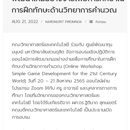
- - บุคลากรสนับสนุน
การฝึกทักษะด้านวิทยาการคํานวณ
หลักสูตร
AUG 21, 2022
NARONGRIT PIROMNOK
กิจกรรม
- วิทยาศาสตรบัณฑิต
- - วิทยาการคอมพิวเตอร์
คณะวิทยาศาสตร์และเทคโนโลยี ร่วมกับ ศูนย์พัฒนาทุน
มนุษย์ มหาวิทยาลัยสวนดุสิต จัดการอบรมเชิงปฏิบัติการ
- - วิทยาศาสตร์เครื่องสำอาง
ออนไลน์การพัฒนาเกมอย่างง่ายเพื่อการศึกษาในการฝึก
- - อาชีวอนามัยและความปลอดภัย
ทักษะด้านวิทยาการคํานวณ (Online Workshop:
Simple Game Development for the 21st Century
- - อนามัยสิ่งแวดล้อมและสาธารณภัย
World) วันที่ 20 – 21 สิงหาคม 2565 ออนไลน์ผ่าน
- - วิทยาศาสตร์การแพทย์
โปรแกรม Zoom ให้กับ ครู อาจารย์ และบุคลากรทางการ
ศึกษา โดยทีมวิทยากรของคณะวิทยาศาสตร์และ
- - ความมั่นคงปลอดภัยไซเบอร์
เทคโนโลยี โดยได้รับเกียรติจาก ผศ.ดร.ฐิตินาถ สุคนเขตร์
คณบดีคณะวิทยาศาสตร์และเทคโนโลยี เป็นประธานเปิด
- - อุตสาหกรรมชีวภาพเพื่อธุรกิจ
การอบรม
- ศึกษาศาสตรบัณฑิต