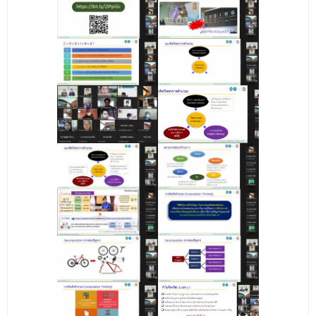
- ข่าวประชาสัมพันธ์ภายนอก
- ทุน/สมัครงาน/ศึกษาต่อ
วารสารคณะ
ผลงานคณะ
- ฐานข้อมูลงานวิจัย
- การจัดการความรู้ (KM Scitech)
- โครงการบริหารจัดการพื้นที่ 10 ไร่ ด้านหลังโรงสีข้าว
สวนดุสิต จังหวัดปราจีนบุรี
- โครงการส่งเสริมการปลูกกล้วยเล็บมือนางฯ
- ผลงาน/รางวัล
- SDU Zero Waste
- งานวิจัย/นวัตกรรม