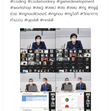
#coding #codemonkey #gamedevelopment
- - วิทยาศาสตร์ทั่วไป
#workshop #สพฐ #สพป #สช #สพม #ครู #ครูผู้
- เทคโนโลยีบัณฑิต
ช่วย #ครูคอมพิวเตอร์ #ครูคอม #ครูไอที #วิทยาการ
คำนวณ #upskill #reskill
- - เทคโนโลยีสารสนเทศ
ศูนย์บริการ
- ศูนย์เครื่องมือปฏิบัติการวิทยาศาสตร์
- ศูนย์สิ่งแวดล้อม
- ศูนย์ปัญญาประดิษฐ์เพื่อการศึกษา
สหกิจศึกษา
ข่าว
- ข่าวประชาสัมพันธ์
- กิจกรรม