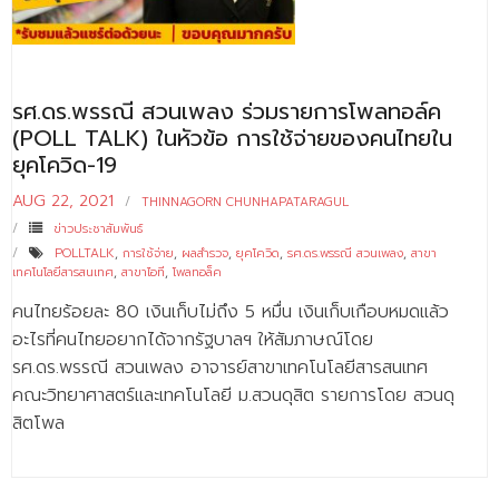
- - บุคลากรสนับสนุน
หลักสูตร
รศ.ดร.พรรณี สวนเพลง ร่วมรายการโพลทอล์ค
- วิทยาศาสตรบัณฑิต
(POLL TALK) ในหัวข้อ การใช้จ่ายของคนไทยใน
- - วิทยาการคอมพิวเตอร์
ยุคโควิด-19
- - วิทยาศาสตร์เครื่องสำอาง
AUG 22, 2021
THINNAGORN CHUNHAPATARAGUL
ข่าวประชาสัมพันธ์
- - อาชีวอนามัยและความปลอดภัย
POLLTALK
,
การใช้จ่าย
,
ผลสำรวจ
,
ยุคโควิด
,
รศ.ดร.พรรณี สวนเพลง
,
สาขา
เทคโนโลยีสารสนเทศ
,
สาขาไอที
,
โพลทอล็ค
- - อนามัยสิ่งแวดล้อมและสาธารณภัย
คนไทยร้อยละ 80 เงินเก็บไม่ถึง 5 หมื่น เงินเก็บเกือบหมดแล้ว
- - วิทยาศาสตร์การแพทย์
อะไรที่คนไทยอยากได้จากรัฐบาลฯ ให้สัมภาษณ์โดย
รศ.ดร.พรรณี สวนเพลง อาจารย์สาขาเทคโนโลยีสารสนเทศ
- - ความมั่นคงปลอดภัยไซเบอร์
คณะวิทยาศาสตร์และเทคโนโลยี ม.สวนดุสิต รายการโดย สวนดุ
สิตโพล
- - อุตสาหกรรมชีวภาพเพื่อธุรกิจ
- ศึกษาศาสตรบัณฑิต