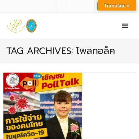
Translate »
หน้าแรก
TAG ARCHIVES: โพลทอล็ค
เกี่ยวกับเรา
- ปรัชญาการจัดการศึกษา มหาวิทยาลัยสวนดุสิต
- ปรัชญา วิสัยทัศน์ พันธกิจ ของคณะ
- ประวัติความเป็นมาของคณะ
- บุคลากร
- - สำนักงานคณะวิทยาศาสตร์และเทคโนโลยี
- - บุคลากรวิชาการ