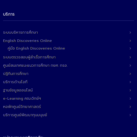
- ข่าวประชาสัมพันธ์ภายนอก
- ทุน/สมัครงาน/ศึกษาต่อ
บริการ
วารสารคณะ
ระบบบริหารการศึกษา
ผลงานคณะ
English Discoveries Online
คู่มือ English Discoveries Online
- ฐานข้อมูลงานวิจัย
ระบบตรวจสอบผู้สำเร็จการศึกษา
- การจัดการความรู้ (KM Scitech)
ศูนย์สนเทศแนะแนวการศึกษา กยศ. กรอ.
ปฏิทินการศึกษา
- โครงการบริหารจัดการพื้นที่ 10 ไร่ ด้านหลังโรงสีข้าว
สวนดุสิต จังหวัดปราจีนบุรี
บริการด้านไอที
ฐานข้อมูลออนไลน์
- โครงการส่งเสริมการปลูกกล้วยเล็บมือนางฯ
e-Learning คณะวิทย์ฯ
- ผลงาน/รางวัล
หอพักศูนย์วิทยาศาสตร์
บริการศูนย์พัฒนาทุนมนุษย์
- SDU Zero Waste
- งานวิจัย/นวัตกรรม