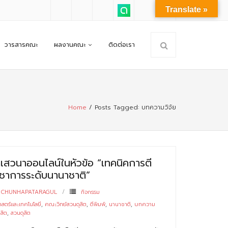
Translate »
วารสารคณะ
ผลงานคณะ
ติดต่อเรา
Home
/
Posts Tagged:
บทความวิจัย
เสวนาออนไลน์ในหัวข้อ “เทคนิคการตี
ชาการระดับนานาชาติ”
 CHUNHAPATARAGUL
กิจกรรม
สตร์และเทคโนโลยี
,
คณะวิทย์สวนดุสิต
,
ตีพิมพ์
,
นานาชาติ
,
บทความ
สิต
,
สวนดุสิต