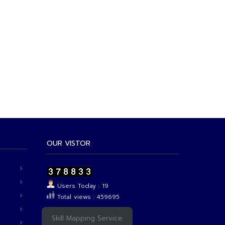
OUR VISTOR
Users Today : 19
Total views : 459695
Skill Mapping Service