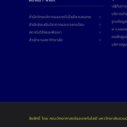
สถาบัน / สำนัก
ปฏิทินการ
บริการด้า
สำนักวิทยบริการและเทคโนโลยีสารสนเทศ
ฐานข้อมู
สำนักส่งเสริมวิชาการและงานทะเบียน
e-Learni
สถาบันวิจัยและพัฒนา
หอพักศูนย
สำนักงานมหาวิทยาลัย
บริการศูน
ลิขสิทธิ์ โดย คณะวิทยาศาสตร์และเทคโนโลยี มหาวิทยาลัยสวน