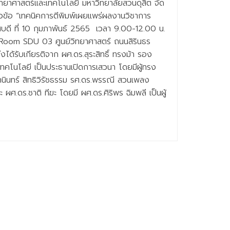
ทยาศาสตร์และเทคโนโลยี มหาวิทยาลัยสวนดุสิต จัด
ัวข้อ “เทคนิคการตีพิมพ์เผยแพร่ผลงานวิชาการ
ัสบดี ที่ 10 กุมภาพันธ์ 2565 เวลา 9.00-12.00 น.
Room SDU 03 ศูนย์วิทยาศาสตร์ ถนนสิรินธร
ด้รับเกียรติจาก ผศ.ดร.สุระสิทธิ์ ทรงม้า รอง
คโนโลยี เป็นประธานเปิดการเสวนา โดยมีผู้ทรง
านินทร์ สิทธิวิรัชธรรม รศ.ดร.พรรณี สวนเพลง
ะ ผศ.ดร.ชาติ ทีฆะ โดยมี ผศ.ดร.ศิริพร ฉิมพลี เป็นผู้