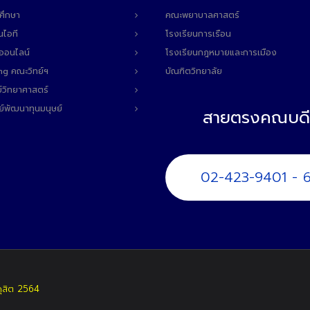
ศึกษา
คณะพยาบาลศาสตร์
นไอที
โรงเรียนการเรือน
ลออนไลน์
โรงเรียนกฎหมายและการเมือง
ng คณะวิทย์ฯ
บัณฑิตวิทยาลัย
์วิทยาศาสตร์
ย์พัฒนาทุนมนุษย์
สายตรงคณบดี
02-423-9401 - 
ดุสิต 2564