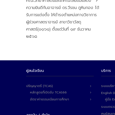
คณะวิทยาศาสตร์และเทคโนโลยีขอแสดง
ความยินดีกับอาจารย์ ดร.วีรชน ภูหินกอง ได้
รับการแต่งตั้ง ให้ดำรงตำแหน่งทางวิชาการ
ผู้ช่วยศาสตราจารย์ สาขาวิชาวัสดุ
ศาสตร์(๐๑๖๑) ตั้งแต่วันที่ ๑๙ ธันวาคม
๒๕๖๘
ผู้สนใจเรียน
บริการ
ปริญญาตรี (TCAS)
ระบบบริห
หลักสูตรที่เปิดรับ TCAS66
English 
อัตราค่าธรรมเนียมการศึกษา
คู่มือ
ระบบตรวจ
ศูนย์สนเ