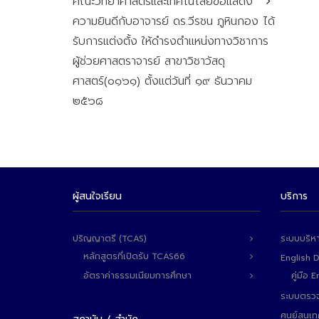
คณะวิทยาศาสตร์และเทคโนโลยีขอแสดง
ความยินดีกับอาจารย์ ดร.วีรชน ภูหินกอง ได้
รับการแต่งตั้ง ให้ดำรงตำแหน่งทางวิชาการ
ผู้ช่วยศาสตราจารย์ สาขาวิชาวัสดุ
ศาสตร์(๐๑๖๑) ตั้งแต่วันที่ ๑๙ ธันวาคม
๒๕๖๘
ผู้สนใจเรียน
บริการ
ปริญญาตรี (TCAS)
ระบบบริห
หลักสูตรที่เปิดรับ TCAS66
English 
อัตราค่าธรรมเนียมการศึกษา
คู่มือ
ระบบตรวจ
ศูนย์สนเ