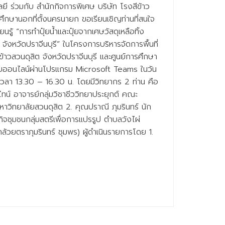
ี ร่วมกับ สำนักกิจการพิเศษ บริษัท โรงสีข้าว
ศึกษานอกที่ตั้งนครนายก ขอเรียนเชิญท่านที่สนใจ
ยนรู้ “การทำปุ๋ยน้ำและปุ๋ยจากเศษวัสดุเหลือทิ้ง
 จังหวัดปราจีนบุรี” ในโครงการบริหารจัดการพื้นที่
ข้าวสวนดุสิต จังหวัดปราจีนบุรี และศูนย์การศึกษา
บบออนไลน์ผ่านโปรแกรม Microsoft Teams ในวัน
เวลา 13.30 – 16.30 น. โดยมีวิทยากร 2 ท่าน คือ
น์ อาจารย์กลุ่มวิชาชีววิทยาประยุกต์ คณะ
หาวิทยาลัยสวนดุสิต 2. คุณปราณี ภุมรินทร์ นัก
ิจชุมชนกลุ่มสตรีเพื่อการแปรรูป ตำบลวังไผ่
ล้วยตราภุมรินทร์ ชุมพร) ผู้ดำเนินรายการโดย 1.