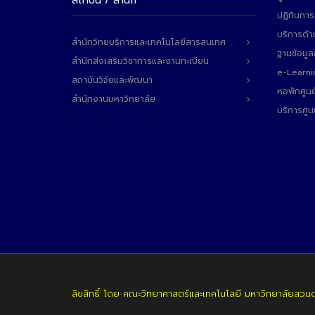
สถาบัน / สำนัก
ปฏิทินการ
บริการด้า
สำนักวิทยบริการและเทคโนโลยีสารสนเทศ
ฐานข้อมู
สำนักส่งเสริมวิชาการและงานทะเบียน
e-Learni
สถาบันวิจัยและพัฒนา
หอพักศูนย
สำนักงานมหาวิทยาลัย
บริการศูน
ลิขสิทธิ์ โดย คณะวิทยาศาสตร์และเทคโนโลยี มหาวิทยาลัยสวน