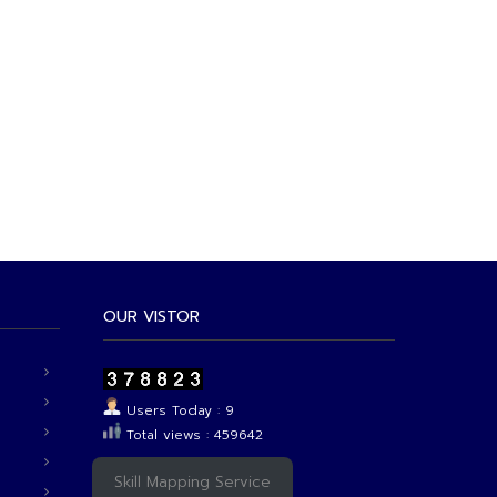
OUR VISTOR
Users Today : 9
Total views : 459642
Skill Mapping Service