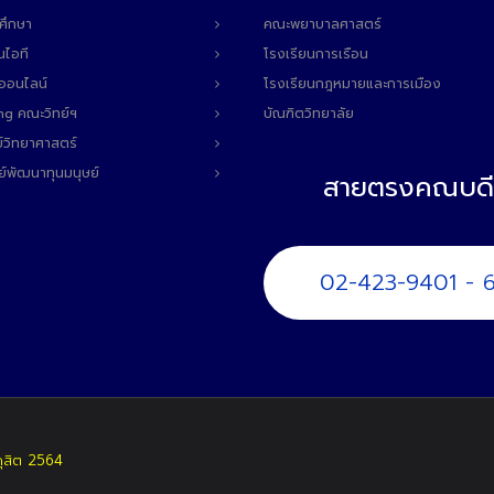
ศึกษา
คณะพยาบาลศาสตร์
นไอที
โรงเรียนการเรือน
ลออนไลน์
โรงเรียนกฎหมายและการเมือง
ng คณะวิทย์ฯ
บัณฑิตวิทยาลัย
์วิทยาศาสตร์
ย์พัฒนาทุนมนุษย์
สายตรงคณบดี
02-423-9401 - 
ดุสิต 2564