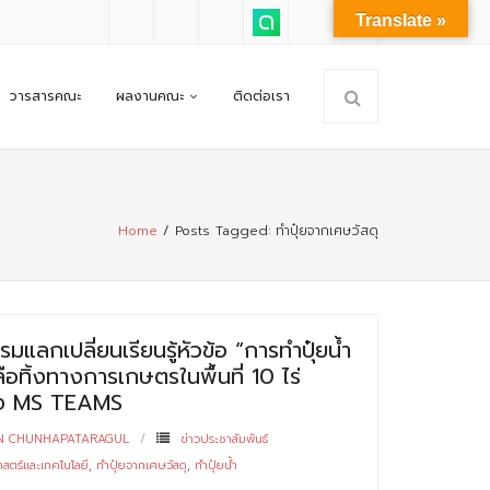
Translate »
วารสารคณะ
ผลงานคณะ
ติดต่อเรา
Home
/
Posts Tagged:
ทำปุ๋ยจากเศษวัสดุ
มแลกเปลี่ยนเรียนรู้หัวข้อ “การทำปุ๋ยน้ำ
ือทิ้งทางการเกษตรในพื้นที่ 10 ไร่
ทาง MS TEAMS
N CHUNHAPATARAGUL
ข่าวประชาสัมพันธ์
ตร์และเทคโนโลยี
,
ทำปุ๋ยจากเศษวัสดุ
,
ทำปุ๋ยน้ำ