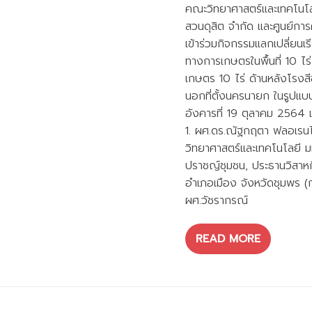
คณะวิทยาศาสตร์และเทคโนโลย
สวนดุสิต จำกัด และศูนย์การ
เข้าร่วมกิจกรรมแลกเปลี่ยนเรี
ทางการเกษตรในพื้นที่ 10 ไร่
เกษตร 10 ไร่ ด้านหลังโรงสี
นอกที่ตั้งนครนายก ในรูปแ
อังคารที่ 19 ตุลาคม 2564 
1. ผศ.ดร.ณัฐกฤตา ฟลอเรนไท
วิทยาศาสตร์และเทคโนโลยี ม
ปราชญ์ชุมชน, ประธานวิสาหก
อำเภอเมือง จังหวัดชุมพร (ก
ผศ.วัชรากรณ์
READ MORE