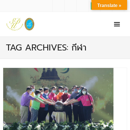
Translate »
หน้าแรก
TAG ARCHIVES: กีฬา
เกี่ยวกับเรา
- ปรัชญาการจัดการศึกษา มหาวิทยาลัยสวนดุสิต
- ปรัชญา วิสัยทัศน์ พันธกิจ ของคณะ
- ประวัติความเป็นมาของคณะ
- บุคลากร
- - สำนักงานคณะวิทยาศาสตร์และเทคโนโลยี
- - บุคลากรวิชาการ