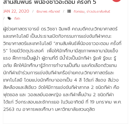
สานสัมพันธ์ พี่น้องชาวอะตอม ครั้งที่ 5
- ข่าวประชาสัมพันธ์ภายนอก
JAN 22, 2020
รัตนาพร ศรีมาตย์
กิจกรรม
,
ข่าวประชาสัมพันธ์
- ทุน/สมัครงาน/ศึกษาต่อ
กีฬา
วารสารคณะ
ผู้ช่วยศาสตราจารย์ ดร.วิชชา ฉิมพลี คณบดีคณะวิทยาศาสตร์
และเทคโนโลยี เป็นประธานเปิดกิจกรรมการแข่งขันกีฬาคณะ
ผลงานคณะ
วิทยาศาสตร์และเทคโนโลยี “สานสัมพันธ์พี่น้องชาวอะตอม ครั้งที่
- ฐานข้อมูลงานวิจัย
5” โดยมีวัตถุประสงค์ เพื่อให้นักศึกษามีสุขภาพพลานามัยแข็ง
แรง ฝึกการเป็นผู้นำ ผู้ตามที่ดี มีน้ำใจเป็นนักกีฬา รู้แพ้ รู้ชนะ รู้
- การจัดการความรู้ (KM Scitech)
อภัย ฝึกให้นักศึกษารู้จักการทำงานเป็นทีม และคัดเลือกตัวแทน
- โครงการบริหารจัดการพื้นที่ 10 ไร่ ด้านหลังโรงสีข้าว
นักกีฬาเข้าร่วมการแข่งขันกีฬาเครือข่ายคณะวิทยาศาสตร์และ
สวนดุสิต จังหวัดปราจีนบุรี
เทคโนโลยี โดยแบ่งนักศึกษาออกเป็น 4 สี ได้แก่ สีแดง สีม่วง
สีเหลืองและสีเขียว จัดให้มีการแข่งขันกีฬาสากล 2 ชนิดกีฬา คือ
- โครงการส่งเสริมการปลูกกล้วยเล็บมือนางฯ
ฟุตซอล และ วอลเลย์บอลหญิง และกีฬาพื้นบ้าน 2 ชนิดกีฬา
- ผลงาน/รางวัล
ได้แก่ วิ่งกระสอบและชักกะเยอ ในวันอาทิตย์ ที่ 19 มกราคม พ.ศ.
2563 ณ อาคารพละศึกษา มหาวิทยาลัยสวนดุสิต
- SDU Zero Waste
- งานวิจัย/นวัตกรรม