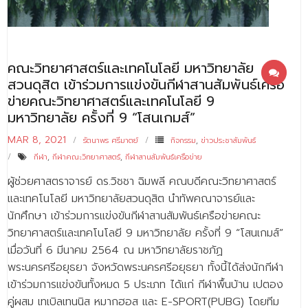
- - บุคลากรสนับสนุน
หลักสูตร
คณะวิทยาศาสตร์และเทคโนโลยี มหาวิทยาลัย
- วิทยาศาสตรบัณฑิต
สวนดุสิต เข้าร่วมการแข่งขันกีฬาสานสัมพันธ์เครือ
- - วิทยาการคอมพิวเตอร์
ข่ายคณะวิทยาศาสตร์และเทคโนโลยี 9
มหาวิทยาลัย ครั้งที่ 9 “โสนเกมส์”
- - วิทยาศาสตร์เครื่องสำอาง
MAR 8, 2021
รัตนาพร ศรีมาตย์
กิจกรรม
,
ข่าวประชาสัมพันธ์
- - อาชีวอนามัยและความปลอดภัย
กีฬา
,
กีฬาคณะวิทยาศาสตร์
,
กีฬาสานสัมพันธ์เครือข่าย
- - อนามัยสิ่งแวดล้อมและสาธารณภัย
ผู้ช่วยศาสตราจารย์ ดร.วิชชา ฉิมพลี คณบดีคณะวิทยาศาสตร์
และเทคโนโลยี มหาวิทยาลัยสวนดุสิต นำทัพคณาจารย์และ
- - วิทยาศาสตร์การแพทย์
นักศึกษา เข้าร่วมการแข่งขันกีฬาสานสัมพันธ์เครือข่ายคณะ
วิทยาศาสตร์และเทคโนโลยี 9 มหาวิทยาลัย ครั้งที่ 9 “โสนเกมส์”
- - ความมั่นคงปลอดภัยไซเบอร์
เมื่อวันที่ 6 มีนาคม 2564 ณ มหาวิทยาลัยราชภัฏ
- - อุตสาหกรรมชีวภาพเพื่อธุรกิจ
พระนครศรีอยุธยา จังหวัดพระนครศรีอยุธยา ทั้งนี้ได้ส่งนักกีฬา
เข้าร่วมการแข่งขันทั้งหมด 5 ประเภท ได้แก่ กีฬาพื้นบ้าน เปตอง
- ศึกษาศาสตรบัณฑิต
คู่ผสม เทเบิลเทนนิส หมากฮอส และ E-SPORT(PUBG) โดยทีม