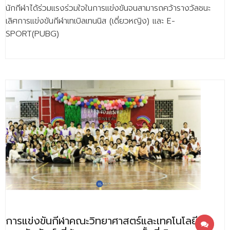
- - วิทยาศาสตร์ทั่วไป
นักกีฬาได้ร่วมแรงร่วมใจในการแข่งขันจนสามารถคว้ารางวัลชนะ
เลิศการแข่งขันกีฬาเทเบิลเทนนิส (เดี่ยวหญิง) และ E-
- เทคโนโลยีบัณฑิต
SPORT(PUBG)
- - เทคโนโลยีสารสนเทศ
ศูนย์บริการ
- ศูนย์เครื่องมือปฏิบัติการวิทยาศาสตร์
- ศูนย์สิ่งแวดล้อม
- ศูนย์ปัญญาประดิษฐ์เพื่อการศึกษา
สหกิจศึกษา
ข่าว
- ข่าวประชาสัมพันธ์
- กิจกรรม
การแข่งขันกีฬาคณะวิทยาศาสตร์และเทคโนโลยี