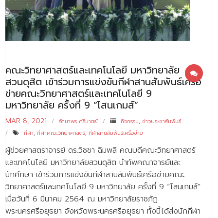
- - บุคลากรสนับสนุน
หลักสูตร
- วิทยาศาสตรบัณฑิต
- - วิทยาการคอมพิวเตอร์
คณะวิทยาศาสตร์และเทคโนโลยี มหาวิทยาลัย
สวนดุสิต เข้าร่วมการแข่งขันกีฬาสานสัมพันธ์เครือ
- - วิทยาศาสตร์เครื่องสำอาง
ข่ายคณะวิทยาศาสตร์และเทคโนโลยี 9
มหาวิทยาลัย ครั้งที่ 9 “โสนเกมส์”
- - อาชีวอนามัยและความปลอดภัย
MAR 8, 2021
รัตนาพร ศรีมาตย์
กิจกรรม
,
ข่าวประชาสัมพันธ์
- - อนามัยสิ่งแวดล้อมและสาธารณภัย
กีฬา
,
กีฬาคณะวิทยาศาสตร์
,
กีฬาสานสัมพันธ์เครือข่าย
- - วิทยาศาสตร์การแพทย์
ผู้ช่วยศาสตราจารย์ ดร.วิชชา ฉิมพลี คณบดีคณะวิทยาศาสตร์
และเทคโนโลยี มหาวิทยาลัยสวนดุสิต นำทัพคณาจารย์และ
- - ความมั่นคงปลอดภัยไซเบอร์
นักศึกษา เข้าร่วมการแข่งขันกีฬาสานสัมพันธ์เครือข่ายคณะ
- - อุตสาหกรรมชีวภาพเพื่อธุรกิจ
วิทยาศาสตร์และเทคโนโลยี 9 มหาวิทยาลัย ครั้งที่ 9 “โสนเกมส์”
เมื่อวันที่ 6 มีนาคม 2564 ณ มหาวิทยาลัยราชภัฏ
- ศึกษาศาสตรบัณฑิต
พระนครศรีอยุธยา จังหวัดพระนครศรีอยุธยา ทั้งนี้ได้ส่งนักกีฬา