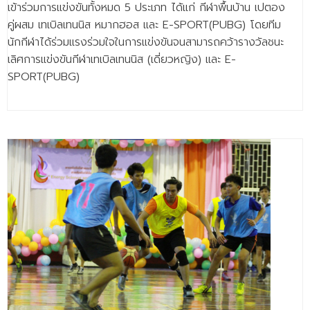
เข้าร่วมการแข่งขันทั้งหมด 5 ประเภท ได้แก่ กีฬาพื้นบ้าน เปตอง
- - วิทยาศาสตร์ทั่วไป
คู่ผสม เทเบิลเทนนิส หมากฮอส และ E-SPORT(PUBG) โดยทีม
- เทคโนโลยีบัณฑิต
นักกีฬาได้ร่วมแรงร่วมใจในการแข่งขันจนสามารถคว้ารางวัลชนะ
เลิศการแข่งขันกีฬาเทเบิลเทนนิส (เดี่ยวหญิง) และ E-
- - เทคโนโลยีสารสนเทศ
SPORT(PUBG)
ศูนย์บริการ
- ศูนย์เครื่องมือปฏิบัติการวิทยาศาสตร์
- ศูนย์สิ่งแวดล้อม
- ศูนย์ปัญญาประดิษฐ์เพื่อการศึกษา
สหกิจศึกษา
ข่าว
- ข่าวประชาสัมพันธ์
- กิจกรรม