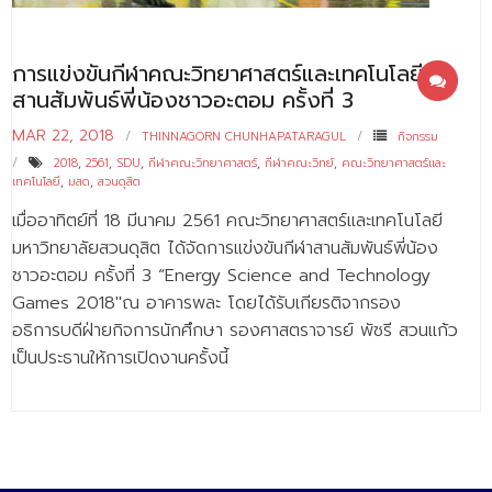
- ข่าวประชาสัมพันธ์ภายนอก
- ทุน/สมัครงาน/ศึกษาต่อ
การแข่งขันกีฬาคณะวิทยาศาสตร์และเทคโนโลยี
วารสารคณะ
สานสัมพันธ์พี่น้องชาวอะตอม ครั้งที่ 3
ผลงานคณะ
MAR 22, 2018
THINNAGORN CHUNHAPATARAGUL
กิจกรรม
2018
,
2561
,
SDU
,
กีฬาคณะวิทยาศาสตร์
,
กีฬาคณะวิทย์
,
คณะวิทยาศาสตร์และ
- ฐานข้อมูลงานวิจัย
เทคโนโลยี
,
มสด
,
สวนดุสิต
เมื่ออาทิตย์ที่ 18 มีนาคม 2561 คณะวิทยาศาสตร์และเทคโนโลยี
- การจัดการความรู้ (KM Scitech)
มหาวิทยาลัยสวนดุสิต ได้จัดการแข่งขันกีฬาสานสัมพันธ์พี่น้อง
- โครงการบริหารจัดการพื้นที่ 10 ไร่ ด้านหลังโรงสีข้าว
ชาวอะตอม ครั้งที่ 3 “Energy Science and Technology
สวนดุสิต จังหวัดปราจีนบุรี
Games 2018″ณ อาคารพละ โดยได้รับเกียรติจากรอง
อธิการบดีฝ่ายกิจการนักศึกษา รองศาสตราจารย์ พัชรี สวนแก้ว
- โครงการส่งเสริมการปลูกกล้วยเล็บมือนางฯ
เป็นประธานให้การเปิดงานครั้งนี้
- ผลงาน/รางวัล
- SDU Zero Waste
- งานวิจัย/นวัตกรรม