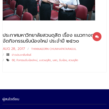
- - บุคลากรสนับสนุน
หลักสูตร
- วิทยาศาสตรบัณฑิต
- - วิทยาการคอมพิวเตอร์
ประกาศมหาวิทยาลัยสวนดุสิต เรื่อง แนวทางการ
จัดกิจกรรมรับน้องใหม่ ประจำปี ๒๕๖๐
- - วิทยาศาสตร์เครื่องสำอาง
AUG 28, 2017
THINNAGORN CHUNHAPATARAGUL
- - อาชีวอนามัยและความปลอดภัย
ข่าวประชาสัมพันธ์
60
,
กิจกรรมรับน้องใหม่
,
ม.สวนดุสิต
,
มสด
,
รับน้อง
,
สวนดุสิต
- - อนามัยสิ่งแวดล้อมและสาธารณภัย
- - วิทยาศาสตร์การแพทย์
- - ความมั่นคงปลอดภัยไซเบอร์
- - อุตสาหกรรมชีวภาพเพื่อธุรกิจ
ผู้สนใจเรียน
- ศึกษาศาสตรบัณฑิต