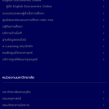
- ข่าวประชาสัมพันธ์ภายนอก
English Discoveries Online
คู่มือ English Discoveries Online
- ทุน/สมัครงาน/ศึกษาต่อ
ระบบตรวจสอบผู้สำเร็จการศึกษา
วารสารคณะ
ศูนย์สนเทศแนะแนวการศึกษา กยศ. กรอ.
ปฏิทินการศึกษา
ผลงานคณะ
บริการด้านไอที
- ฐานข้อมูลงานวิจัย
ฐานข้อมูลออนไลน์
e-Learning คณะวิทย์ฯ
- การจัดการความรู้ (KM Scitech)
หอพักศูนย์วิทยาศาสตร์
- โครงการบริหารจัดการพื้นที่ 10 ไร่ ด้านหลังโรงสีข้าว
บริการศูนย์พัฒนาทุนมนุษย์
สวนดุสิต จังหวัดปราจีนบุรี
- โครงการส่งเสริมการปลูกกล้วยเล็บมือนางฯ
หน่วยงานมหาวิทยาลัย
- ผลงาน/รางวัล
มหาวิทยาลัยสวนดุสิต
- SDU Zero Waste
คณะครุศาสตร์
- งานวิจัย/นวัตกรรม
คณะวิทยาการจัดการ