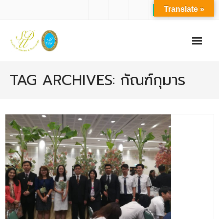
Translate »
หน้าแรก
TAG ARCHIVES: กัณฑ์กุมาร
เกี่ยวกับเรา
- ปรัชญาการจัดการศึกษา มหาวิทยาลัยสวนดุสิต
- ปรัชญา วิสัยทัศน์ พันธกิจ ของคณะ
- ประวัติความเป็นมาของคณะ
- บุคลากร
- - สำนักงานคณะวิทยาศาสตร์และเทคโนโลยี
- - บุคลากรวิชาการ