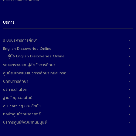
- ข่าวประชาสัมพันธ์ภายนอก
- ทุน/สมัครงาน/ศึกษาต่อ
บริการ
วารสารคณะ
ผลงานคณะ
ระบบบริหารการศึกษา
English Discoveries Online
- ฐานข้อมูลงานวิจัย
คู่มือ English Discoveries Online
- การจัดการความรู้ (KM Scitech)
ระบบตรวจสอบผู้สำเร็จการศึกษา
- โครงการบริหารจัดการพื้นที่ 10 ไร่ ด้านหลังโรงสีข้าว
ศูนย์สนเทศแนะแนวการศึกษา กยศ. กรอ.
สวนดุสิต จังหวัดปราจีนบุรี
ปฏิทินการศึกษา
บริการด้านไอที
- โครงการส่งเสริมการปลูกกล้วยเล็บมือนางฯ
ฐานข้อมูลออนไลน์
- ผลงาน/รางวัล
e-Learning คณะวิทย์ฯ
หอพักศูนย์วิทยาศาสตร์
- SDU Zero Waste
บริการศูนย์พัฒนาทุนมนุษย์
- งานวิจัย/นวัตกรรม