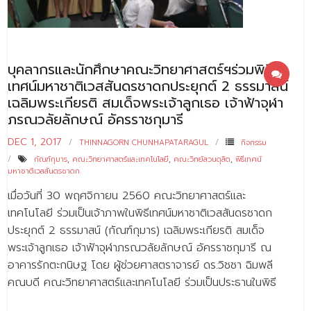
- - บุคลากรสนับสนุน
หลักสูตร
บุคลากรและนักศึกษาคณะวิทยาศาสตร์ฯร่วมพิธี
- วิทยาศาสตรบัณฑิต
เทศน์มหาชาติเวสสันดรชาดกประยุกต์ 2 ธรรมาสน์
- - วิทยาการคอมพิวเตอร์
เฉลิมพระเกียรติ สมเด็จพระเจ้าลูกเธอ เจ้าฟ้าจุฬา
ภรณวลัยลักษณ์ อัครราชกุมารี
- - วิทยาศาสตร์เครื่องสำอาง
DEC 1, 2017
THINNAGORN CHUNHAPATARAGUL
กิจกรรม
- - อาชีวอนามัยและความปลอดภัย
กัณฑ์กุมาร
,
คณะวิทยาศาสตร์และเทคโนโลยี
,
คณะวิทย์สวนดุสิต
,
พิธีเทศน์
มหาชาติเวสสันดรชาดก
- - อนามัยสิ่งแวดล้อมและสาธารณภัย
เมื่อวันที่ 30 พฤศจิกายน 2560 คณะวิทยาศาสตร์และ
- - วิทยาศาสตร์การแพทย์
เทคโนโลยี ร่วมเป็นเจ้าภาพในพิธีเทศน์มหาชาติเวสสันดรชาดก
ประยุกต์ 2 ธรรมาสน์ (กัณฑ์กุมาร) เฉลิมพระเกียรติ สมเด็จ
- - ความมั่นคงปลอดภัยไซเบอร์
พระเจ้าลูกเธอ เจ้าฟ้าจุฬาภรณวลัยลักษณ์ อัครราชกุมารี ณ
- - อุตสาหกรรมชีวภาพเพื่อธุรกิจ
อาคารรักตะกนิษฐ โดย ผู้ช่วยศาสตราจารย์ ดร.วิชชา ฉิมพลี
คณบดี คณะวิทยาศาสตร์และเทคโนโลยี ร่วมเป็นประธานในพิธี
- ศึกษาศาสตรบัณฑิต