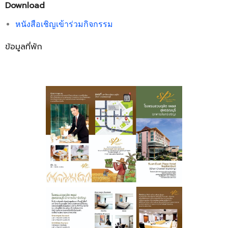
- ข่าวประชาสัมพันธ์ภายนอก
Download
- ทุน/สมัครงาน/ศึกษาต่อ
หนังสือเชิญเข้าร่วมกิจกรรม
วารสารคณะ
ข้อมูลที่พัก
ผลงานคณะ
- ฐานข้อมูลงานวิจัย
- การจัดการความรู้ (KM Scitech)
- โครงการบริหารจัดการพื้นที่ 10 ไร่ ด้านหลังโรงสีข้าว
สวนดุสิต จังหวัดปราจีนบุรี
- โครงการส่งเสริมการปลูกกล้วยเล็บมือนางฯ
- ผลงาน/รางวัล
- SDU Zero Waste
- งานวิจัย/นวัตกรรม