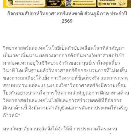
- - บุคลากรสนับสนุน
กิจกรรมสัปดาห์วิทยาศาสตร์แห่งชาติ ส่วนภูมิภาค ประจำปี
หลักสูตร
2569
- วิทยาศาสตรบัณฑิต
- - วิทยาการคอมพิวเตอร์
วิทยาศาสตร์และเทคโนโลยีเป็นตัวขับเคลื่อนโลกที่สำคัญมา
- - วิทยาศาสตร์เครื่องสำอาง
เป็นเวลาเนิ่นนาน ผลพวงจากการคิดค้นทางวิทยาศาสตร์เข้า
มาสอดแทรกอยู่ในชีวิตประจำวันของมนุษย์เราในทุกเสี้ยว
- - อาชีวอนามัยและความปลอดภัย
วินาที โดยพื้นฐานแล้ววิทยาศาสตร์คือกระบวนการที่ไม่จบสิ้น
- - อนามัยสิ่งแวดล้อมและสาธารณภัย
ของการถกเถียงโต้แย้ง การวิเคราะห์ข้อเท็จจริง และการตรวจ
สอบทบทวน แต่ละแขนงของวิชาวิทยาศาสตร์ยังมีความเชื่อม
- - วิทยาศาสตร์การแพทย์
โยงกันอย่างน่าสนใจ การให้ความสำคัญต่อการศึกษาทางด้าน
วิทยาศาสตร์และเทคโนโลยีและการสร้างเจตคติที่ดีต่อการ
- - ความมั่นคงปลอดภัยไซเบอร์
ศึกษาด้านนี้ จึงมีความสำคัญยิ่งต่อการพัฒนาประเทศให้เจริญ
- - อุตสาหกรรมชีวภาพเพื่อธุรกิจ
ก้าวหน้า
- ศึกษาศาสตรบัณฑิต
มหาวิทยาลัยสวนดุสิตจึงได้จัดให้มีการประกวดโครงงาน