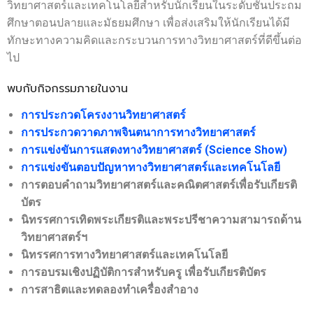
วิทยาศาสตร์และเทคโนโลยีสำหรับนักเรียนในระดับชั้นประถม
- - วิทยาศาสตร์ทั่วไป
ศึกษาตอนปลายและมัธยมศึกษา เพื่อส่งเสริมให้นักเรียนได้มี
- เทคโนโลยีบัณฑิต
ทักษะทางความคิดและกระบวนการทางวิทยาศาสตร์ที่ดีขึ้นต่อ
ไป
- - เทคโนโลยีสารสนเทศ
พบกับกิจกรรมภายในงาน
ศูนย์บริการ
การประกวดโครงงานวิทยาศาสตร์
- ศูนย์เครื่องมือปฏิบัติการวิทยาศาสตร์
การประกวดวาดภาพจินตนาการทางวิทยาศาสตร์
- ศูนย์สิ่งแวดล้อม
การแข่งขันการแสดงทางวิทยาศาสตร์ (Science Show)
การแข่งขันตอบปัญหาทางวิทยาศาสตร์และเทคโนโลยี
- ศูนย์ปัญญาประดิษฐ์เพื่อการศึกษา
การตอบคำถามวิทยาศาสตร์และคณิตศาสตร์เพื่อรับเกียรติ
บัตร
สหกิจศึกษา
นิทรรศการเทิดพระเกียรติและพระปรีชาความสามารถด้าน
ข่าว
วิทยาศาสตร์ฯ
นิทรรศการทางวิทยาศาสตร์และเทคโนโลยี
- ข่าวประชาสัมพันธ์
การอบรมเชิงปฏิบัติการสำหรับครู เพื่อรับเกียรติบัตร
- กิจกรรม
การสาธิตและทดลองทำเครื่องสำอาง