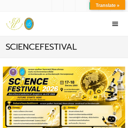
Translate »
หน้าแรก
SCIENCEFESTIVAL
เกี่ยวกับเรา
- ปรัชญาการจัดการศึกษา มหาวิทยาลัยสวนดุสิต
- ปรัชญา วิสัยทัศน์ พันธกิจ ของคณะ
- ประวัติความเป็นมาของคณะ
- บุคลากร
- - สำนักงานคณะวิทยาศาสตร์และเทคโนโลยี
- - บุคลากรวิชาการ