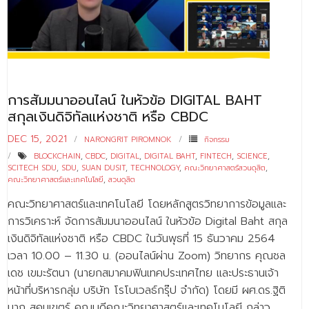
- - บุคลากรสนับสนุน
หลักสูตร
- วิทยาศาสตรบัณฑิต
- - วิทยาการคอมพิวเตอร์
การสัมมนาออนไลน์ ในหัวข้อ DIGITAL BAHT
สกุลเงินดิจิทัลแห่งชาติ หรือ CBDC
- - วิทยาศาสตร์เครื่องสำอาง
DEC 15, 2021
NARONGRIT PIROMNOK
กิจกรรม
- - อาชีวอนามัยและความปลอดภัย
BLOCKCHAIN
,
CBDC
,
DIGITAL
,
DIGITAL BAHT
,
FINTECH
,
SCIENCE
,
SCITECH SDU
,
SDU
,
SUAN DUSIT
,
TECHNOLOGY
,
คณะวิทยาศาสตร์สวนดุสิต
,
- - อนามัยสิ่งแวดล้อมและสาธารณภัย
คณะวิทยาศาสตร์และเทคโนโลยี
,
สวนดุสิต
คณะวิทยาศาสตร์และเทคโนโลยี โดยหลักสูตรวิทยาการข้อมูลและ
- - วิทยาศาสตร์การแพทย์
การวิเคราะห์ จัดการสัมมนาออนไลน์ ในหัวข้อ Digital Baht สกุล
- - ความมั่นคงปลอดภัยไซเบอร์
เงินดิจิทัลแห่งชาติ หรือ CBDC ในวันพุธที่ 15 ธันวาคม 2564
เวลา 10.00 – 11.30 น. (ออนไลน์ผ่าน Zoom) วิทยากร คุณชล
- - อุตสาหกรรมชีวภาพเพื่อธุรกิจ
เดช เขมะรัตนา (นายกสมาคมฟินเทคประเทศไทย และประธานเจ้า
- ศึกษาศาสตรบัณฑิต
หน้าที่บริหารกลุ่ม บริษัท โรโบเวลธ์กรุ๊ป จำกัด) โดยมี ผศ.ดร.ฐิติ
นาถ สุคนเขตร์ คณบดีคณะวิทยาศาสตร์และเทคโนโลยี กล่าว