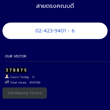
สายตรงคณบดี
02-423-9401 - 6
OUR VISTOR
Users Today : 11
Total views : 459786
Skill Mapping Service