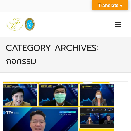
Translate »
หน้าแรก
CATEGORY ARCHIVES:
เกี่ยวกับเรา
กิจกรรม
- ปรัชญาการจัดการศึกษา มหาวิทยาลัยสวนดุสิต
- ปรัชญา วิสัยทัศน์ พันธกิจ ของคณะ
- ประวัติความเป็นมาของคณะ
- บุคลากร
- - สำนักงานคณะวิทยาศาสตร์และเทคโนโลยี
- - บุคลากรวิชาการ