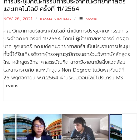
การประชุมคณะกรรมการประจำคณะวิทยาศาสตร์
- ข่าวประชาสัมพันธ์ภายนอก
และเทคโนโลยี ครั้งที่ 11/2564
- ทุน/สมัครงาน/ศึกษาต่อ
NOV 26, 2021
KASMA SUMUANG
กิจกรรม
วารสารคณะ
คณะวิทยาศาสตร์และเทคโนโลยี ดำเนินการประชุมคณะกรรมการ
ประจำคณะฯ ครั้งที่ 11/2564 โดยมี ผู้ช่วยศาสตราจารย์ ดร.ฐิติ
ผลงานคณะ
นาถ สุคนเขตร์ คณบดีคณะวิทยาศาสตร์ฯ เป็นประธานการประชุม
- ฐานข้อมูลงานวิจัย
ทั้งนี้ได้รับเกียรติจากผู้ทรงคุณวุฒิภายนอกร่วมวิพากษ์หลักสูตร
ใหม่ หลักสูตรวิทยาศาสตรบัณฑิต สาขาวิชาอนามัยสิ่งแวดล้อม
- การจัดการความรู้ (KM Scitech)
และสาธารณภัย และหลักสูตร Non-Degree ในวันพฤหัสบดีที่
- โครงการบริหารจัดการพื้นที่ 10 ไร่ ด้านหลังโรงสีข้าว
25 พฤศจิกายน พ.ศ.2564 ผ่านระบบออนไลน์โปรแกรม MS-
สวนดุสิต จังหวัดปราจีนบุรี
Teams
- โครงการส่งเสริมการปลูกกล้วยเล็บมือนางฯ
- ผลงาน/รางวัล
- SDU Zero Waste
- งานวิจัย/นวัตกรรม