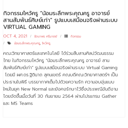
กิจกรรมไหว้ครู “น้อมระลึกพระคุณครู อาจารย์
สานสัมพันธ์ศิษย์เก่า” รูปแบบเสมือนจริงผ่านระบบ
VIRTUAL GAMING
OCT 4, 2021
รัตนาพร ศรีมาตย์
กิจกรรม
น้อมระลึกพระคุณครู
,
ไหว้ครู
คณะวิทยาศาสตร์และเทคโนโลยี ได้ร่วมสืบสานศิลปวัฒนธรรม
ไทย ในกิจกรรมไหว้ครู “น้อมระลึกพระคุณครู อาจารย์ สาน
สัมพันธ์ศิษย์เก่า” รูปแบบเสมือนจริงผ่านระบบ Virtual Gaming
โดยมี ผศ.ดร.ฐิตินาถ สุคนเขตร์ คณบดีคณะวิทยาศาสตร์ฯ เป็น
ประธานในพิธี บรรยากาศเต็มไปด้วยความรัก ความอบอุ่นแบบ
ใหม่ในยุค New Normal และยังคงรักษาไว้ซึ่งประเพณีอันดีงาม
โดยจัดขึ้นเมื่อวันที่ 30 กันยายน 2564 ผ่านโปรแกรม Gather
และ MS Teams