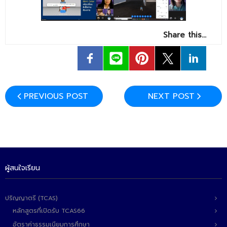
- ข่าวประชาสัมพันธ์ภายนอก
- ทุน/สมัครงาน/ศึกษาต่อ
Share this…
วารสารคณะ
ผลงานคณะ
- ฐานข้อมูลงานวิจัย
PREVIOUS POST
NEXT POST
- การจัดการความรู้ (KM Scitech)
- โครงการบริหารจัดการพื้นที่ 10 ไร่ ด้านหลังโรงสีข้าว
สวนดุสิต จังหวัดปราจีนบุรี
- โครงการส่งเสริมการปลูกกล้วยเล็บมือนางฯ
ผู้สนใจเรียน
- ผลงาน/รางวัล
- SDU Zero Waste
ปริญญาตรี (TCAS)
หลักสูตรที่เปิดรับ TCAS66
- งานวิจัย/นวัตกรรม
อัตราค่าธรรมเนียมการศึกษา