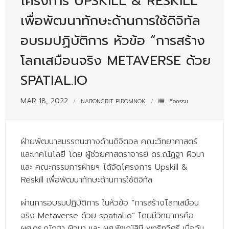
โครงการ UPSKILL & RESKILL
- - บุคลากรสนับสนุน
เพื่อพัฒนาทักษะด้านการใช้ดิจิทัล
หลักสูตร
อบรมปฏิบัติการ หัวข้อ “การสร้าง
- วิทยาศาสตรบัณฑิต
โลกเสมือนจริง METAVERSE ด้วย
- - วิทยาการคอมพิวเตอร์
SPATIAL.IO
- - วิทยาศาสตร์เครื่องสำอาง
MAR 18, 2022
NARONGRIT PIROMNOK
กิจกรรม
- - อาชีวอนามัยและความปลอดภัย
- - อนามัยสิ่งแวดล้อมและสาธารณภัย
ฝ่ายพัฒนาสมรรถนะทางด้านดิจิตอล คณะวิทยาศาสตร์
- - วิทยาศาสตร์การแพทย์
และเทคโนโลยี โดย ผู้ช่วยศาสตราจารย์ ดร.ณัฏฐา ผิวมา
และ คณะกรรมการฝ่ายฯ ได้จัดโครงการ Upskill &
- - ความมั่นคงปลอดภัยไซเบอร์
Reskill เพื่อพัฒนาทักษะด้านการใช้ดิจิทัล
- - อุตสาหกรรมชีวภาพเพื่อธุรกิจ
ผ่านการอบรมปฏิบัติการ ในหัวข้อ “การสร้างโลกเสมือน
- ศึกษาศาสตรบัณฑิต
จริง Metaverse ด้วย spatial.io” โดยมีวิทยากรคือ
ผศ.ดร.ณัฏฐา ผิวมา และ ผศ.พิชญ์สินี พุทธิทวีศรี เมื่อวัน