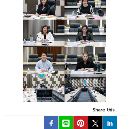
- ข่าวประชาสัมพันธ์ภายนอก
- ทุน/สมัครงาน/ศึกษาต่อ
วารสารคณะ
ผลงานคณะ
- ฐานข้อมูลงานวิจัย
- การจัดการความรู้ (KM Scitech)
- โครงการบริหารจัดการพื้นที่ 10 ไร่ ด้านหลังโรงสีข้าว
สวนดุสิต จังหวัดปราจีนบุรี
- โครงการส่งเสริมการปลูกกล้วยเล็บมือนางฯ
- ผลงาน/รางวัล
Share this…
- SDU Zero Waste
- งานวิจัย/นวัตกรรม