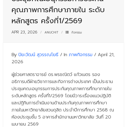
- - บุคลากรสนับสนุน
คุณภาพการศึกษาภายใน ระดับ
หลักสูตร
หลักสูตร ครั้งที่1/2569
- วิทยาศาสตรบัณฑิต
APR 23, 2026
ANUCHIT
กิจกรรม
- - วิทยาการคอมพิวเตอร์
- - วิทยาศาสตร์เครื่องสำอาง
By
ปิยะวัฒน์ สุวรรณโยธี
/ In
ภาพกิจกรรม
/ April 21,
2026
- - อาชีวอนามัยและความปลอดภัย
- - อนามัยสิ่งแวดล้อมและสาธารณภัย
ผู้ช่วยศาสตราจารย์ ดร.พรชณิตว์ แก้วเนตร รอง
อธิการบดีฝ่ายวิชาการและกิจการต่างประเทศ เป็นประธาน
- - วิทยาศาสตร์การแพทย์
ประชุมคณะอนุกรรมการประกันคุณภาพการศึกษาภายใน
ระดับหลักสูตร ครั้งที่1/2569 โดยมีวาระเรื่องแนวปฏิบัติ
- - ความมั่นคงปลอดภัยไซเบอร์
และปฎิทินการดำเนินงานด้านประกันคุณภาพการศึกษา
- - อุตสาหกรรมชีวภาพเพื่อธุรกิจ
ภายในมหาวิทยาลัยสวนดุสิต ประจำปีการศึกษา 2568 ณ
ห้องประชุมชั้น 5 อาคารสำนักงานมหาวิทยาลัย วันที่ 20
- ศึกษาศาสตรบัณฑิต
เมษายน 2569