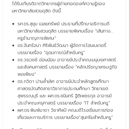
- - วิทยาศาสตร์ทั่วไป
ได้รับเกียรติจากวิทยากรผู้ถ่ายทอดองค์ความรู้ของ
มหาวิทยาลัยสวนดุสิต ดังนี้
- เทคโนโลยีบัณฑิต
รศ.ดร.สุขุม เฉลยทรัพย์ ประธานที่ปรึกษาอธิการบดี
- - เทคโนโลยีสารสนเทศ
มหาวิทยาลัยสวนดุสิต บรรยายพิเศษเรื่อง “เส้นทาง…
ศูนย์บริการ
ครูชำนาญการพิเศษ”
ดร.จันทร์จนา ศิริพันธ์วัฒนา ผู้จัดการโฮมเบเกอรี่
- ศูนย์เครื่องมือปฏิบัติการวิทยาศาสตร์
บรรยายเรื่อง “อุดมการณ์สำหรับครู”
ดร.วรเวชช์ อ่อนน้อม อาจารย์ประจำคณะมนุษยศาสตร์
- ศูนย์สิ่งแวดล้อม
และสังคมศาสตร์ บรรยายเรื่อง “หลักปรัชญาเศรษฐกิจ
- ศูนย์ปัญญาประดิษฐ์เพื่อการศึกษา
พอเพียง”
ดร.กวิดา ปานล้ำเลิศ อาจารย์ประจำหลักสูตรศึกษา
สหกิจศึกษา
ศาสตรบัณฑิตสาขาวิชาการประถมศึกษา วิทยาเขต
ข่าว
สุพรรณบุรี และ ผศ.ดร.ชนินทร์ ฐิติเพชรกุล อาจารย์
ประจำคณะครุศาสตร์ บรรยายเรื่อง “IT สำหรับครู”
- ข่าวประชาสัมพันธ์
ผศ.ดร.พิมพ์มาดา วิชาศิลป์ คณบดีโรงเรียนการท่อง
เที่ยวและการบริการ บรรยายเรื่อง”สุนทรียสำหรับครู”
- กิจกรรม