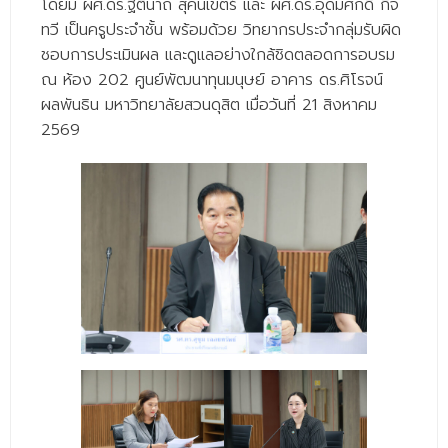
- ข่าวประชาสัมพันธ์ภายนอก
โดยมี ผศ.ดร.ฐิตินาถ สุคนเขตร์ และ ผศ.ดร.อุดมศักดิ์ กิจ
ทวี เป็นครูประจำชั้น พร้อมด้วย วิทยากรประจำกลุ่มรับผิด
- ทุน/สมัครงาน/ศึกษาต่อ
ชอบการประเมินผล และดูแลอย่างใกล้ชิดตลอดการอบรม
ณ ห้อง 202 ศูนย์พัฒนาทุนมนุษย์ อาคาร ดร.ศิโรจน์
วารสารคณะ
ผลพันธิน มหาวิทยาลัยสวนดุสิต เมื่อวันที่ 21 สิงหาคม
ผลงานคณะ
2569
- ฐานข้อมูลงานวิจัย
- การจัดการความรู้ (KM Scitech)
- โครงการบริหารจัดการพื้นที่ 10 ไร่ ด้านหลังโรงสีข้าว
สวนดุสิต จังหวัดปราจีนบุรี
- โครงการส่งเสริมการปลูกกล้วยเล็บมือนางฯ
- ผลงาน/รางวัล
- SDU Zero Waste
- งานวิจัย/นวัตกรรม