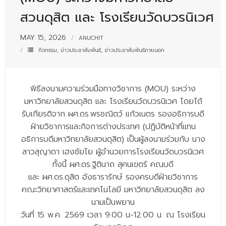
- - บุคลากรสนับสนุน
สวนดุสิต และ โรงเรียนวัดบวรนิเวศ
หลักสูตร
MAY 15, 2026
ANUCHIT
- วิทยาศาสตรบัณฑิต
กิจกรรม
,
ข่าวประชาสัมพันธ์
,
ข่าวประชาสัมพันธ์ภายนอก
- - วิทยาการคอมพิวเตอร์
พิธีลงนามความร่วมมือทางวิชาการ (MOU) ระหว่าง
- - วิทยาศาสตร์เครื่องสำอาง
มหาวิทยาลัยสวนดุสิต และ โรงเรียนวัดบวรนิเวศ โดยได้
- - อาชีวอนามัยและความปลอดภัย
รับเกียรติจาก ผศ.ดร.พรชณิตว์ แก้วเนตร รองอธิการบดี
ฝ่ายวิชาการและกิจการต่างประเทศ (ปฏิบัติหน้าที่แทน
- - อนามัยสิ่งแวดล้อมและสาธารณภัย
อธิการบดีมหาวิทยาลัยสวนดุสิต) เป็นผู้ลงนามร่วมกับ นาง
- - วิทยาศาสตร์การแพทย์
สาวสุญาดา เฮงชัยโย ผู้อำนวยการโรงเรียนวัดบวรนิเวศ
ทั้งนี้ ผศ.ดร.ฐิตินาถ สุคนเขตร์ คณบดี
- - ความมั่นคงปลอดภัยไซเบอร์
และ ผศ.ดร.ดุสิต อังธารารักษ์ รองครบดีฝ่ายวิชาการ
คณะวิทยาศาสตร์และเทคโนโลยี มหาวิทยาลัยสวนดุสิต ลง
- - อุตสาหกรรมชีวภาพเพื่อธุรกิจ
นามเป็นพยาน
- ศึกษาศาสตรบัณฑิต
วันที่ 15 พ.ค. 2569 เวลา 9.00 น-12.00 น. ณ โรงเรียน