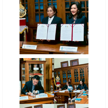
- ข่าวประชาสัมพันธ์ภายนอก
- ทุน/สมัครงาน/ศึกษาต่อ
วารสารคณะ
ผลงานคณะ
- ฐานข้อมูลงานวิจัย
- การจัดการความรู้ (KM Scitech)
- โครงการบริหารจัดการพื้นที่ 10 ไร่ ด้านหลังโรงสีข้าว
สวนดุสิต จังหวัดปราจีนบุรี
- โครงการส่งเสริมการปลูกกล้วยเล็บมือนางฯ
- ผลงาน/รางวัล
- SDU Zero Waste
- งานวิจัย/นวัตกรรม