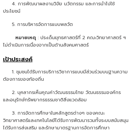
- ข่าวประชาสัมพันธ์ภายนอก
4. การพัฒนาผลงานวิจัย นวัตกรรม และการนำไปใช้
ประโยชน์
- ทุน/สมัครงาน/ศึกษาต่อ
5. การบริหารจัดการแบบพลวัต
วารสารคณะ
ผลงานคณะ
หมายเหตุ
: ประเด็นยุทธศาสตร์ที่ 2 คณะวิทยาศาสตร์ ฯ
ไม่ดำเนินการเนื่องจากเป็นด้านสังคมศาสตร์
- ฐานข้อมูลงานวิจัย
เป้าประสงค์
- การจัดการความรู้ (KM Scitech)
1. ชุมชนได้รับการบริการวิชาการแบบมีส่วนร่วมบนฐานความ
- โครงการบริหารจัดการพื้นที่ 10 ไร่ ด้านหลังโรงสีข้าว
สวนดุสิต จังหวัดปราจีนบุรี
ต้องการของท้องถิ่น
- โครงการส่งเสริมการปลูกกล้วยเล็บมือนางฯ
2. บุคลากรเห็นคุณค่าวัฒนธรรมไทย วัฒนธรรมองค์กร
และอนุรักษ์ทรัพยากรธรรมชาติสิ่งแวดล้อม
- ผลงาน/รางวัล
- SDU Zero Waste
3. การจัดการศึกษาในหลักสูตรต่างๆ ของคณะ
วิทยาศาสตร์และเทคโนโลยีได้รับการพัฒนารวมทั้งระบบสนับสนุน
- งานวิจัย/นวัตกรรม
ได้รับการส่งเสริม และรักษามาตรฐานการจัดการศึกษา