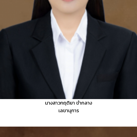
นางสาวกฤติยา ขำกลาง
เลขานุการ