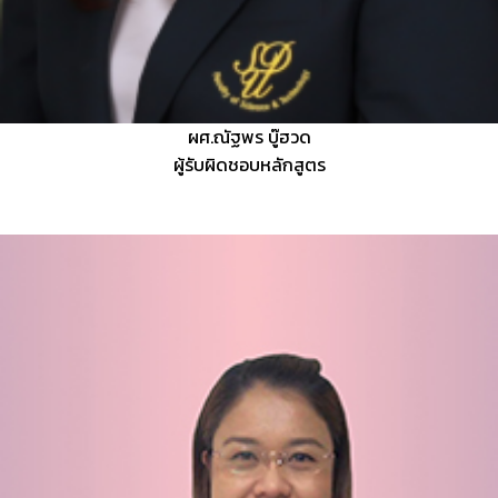
ผศ.ณัฐพร บู๊ฮวด
ผู้รับผิดชอบหลักสูตร