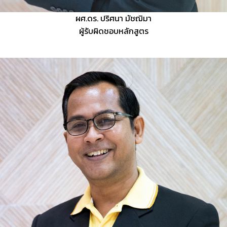
ผศ.ดร. ปริศนา มัชฌิมา
ผู้รับผิดชอบหลักสูตร