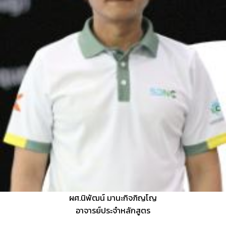
ผศ.นิพัฒน์ มานะกิจภิญโญ
อาจารย์ประจำหลักสูตร