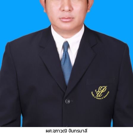
ผศ.จุฑาวุฒิ จันทรมาลี