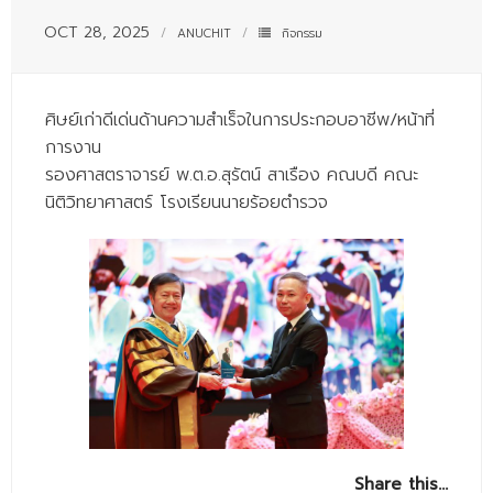
- - บุคลากรสนับสนุน
OCT 28, 2025
ANUCHIT
กิจกรรม
หลักสูตร
- วิทยาศาสตรบัณฑิต
ศิษย์เก่าดีเด่นด้านความสำเร็จในการประกอบอาชีพ/หน้าที่
การงาน
- - วิทยาการคอมพิวเตอร์
รองศาสตราจารย์ พ.ต.อ.สุรัตน์ สาเรือง คณบดี คณะ
- - วิทยาศาสตร์เครื่องสำอาง
นิติวิทยาศาสตร์ โรงเรียนนายร้อยตำรวจ
- - อาชีวอนามัยและความปลอดภัย
- - อนามัยสิ่งแวดล้อมและสาธารณภัย
- - วิทยาศาสตร์การแพทย์
- - ความมั่นคงปลอดภัยไซเบอร์
- - อุตสาหกรรมชีวภาพเพื่อธุรกิจ
- ศึกษาศาสตรบัณฑิต
Share this…