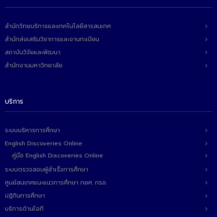
- ข่าวประชาสัมพันธ์ภายนอก
- ทุน/สมัครงาน/ศึกษาต่อ
สำนักวิทยบริการและเทคโนโลยีสารสนเทศ
สำนักส่งเสริมวิชาการและงานทะเบียน
วารสารคณะ
สถาบันวิจัยและพัฒนา
ผลงานคณะ
สำนักงานมหาวิทยาลัย
- ฐานข้อมูลงานวิจัย
- การจัดการความรู้ (KM Scitech)
บริการ
- โครงการบริหารจัดการพื้นที่ 10 ไร่ ด้านหลังโรงสีข้าว
สวนดุสิต จังหวัดปราจีนบุรี
ระบบบริหารการศึกษา
English Discoveries Online
- โครงการส่งเสริมการปลูกกล้วยเล็บมือนางฯ
คู่มือ English Discoveries Online
- ผลงาน/รางวัล
ระบบตรวจสอบผู้สำเร็จการศึกษา
ศูนย์สนเทศแนะแนวการศึกษา กยศ. กรอ.
- SDU Zero Waste
ปฏิทินการศึกษา
- งานวิจัย/นวัตกรรม
บริการด้านไอที