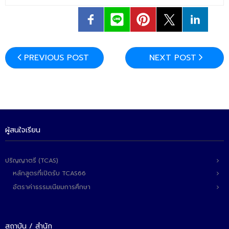
- - วิทยาศาสตร์ทั่วไป
- เทคโนโลยีบัณฑิต
- - เทคโนโลยีสารสนเทศ
PREVIOUS POST
NEXT POST
ศูนย์บริการ
- ศูนย์เครื่องมือปฏิบัติการวิทยาศาสตร์
- ศูนย์สิ่งแวดล้อม
- ศูนย์ปัญญาประดิษฐ์เพื่อการศึกษา
ผู้สนใจเรียน
สหกิจศึกษา
ปริญญาตรี (TCAS)
ข่าว
หลักสูตรที่เปิดรับ TCAS66
อัตราค่าธรรมเนียมการศึกษา
- ข่าวประชาสัมพันธ์
- กิจกรรม
สถาบัน / สำนัก