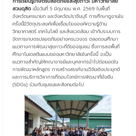
การเรียนรู้เกษตรปลอดภัยและสุขภาวะ มหาวิทยาลัย
- - วิทยาศาสตร์ทั่วไป
สวนดุสิต
เมื่อวันที่ 5 มิถุนายน พ.ศ. 2569 ในพื้นที่
- เทคโนโลยีบัณฑิต
จังหวัดนครนายก และจังหวัดปราจีนบุรี การศึกษาดูงานใน
ครั้งนี้มีวัตถุประสงค์เพื่อเชื่อมโยงองค์ความรู้ด้าน
- - เทคโนโลยีสารสนเทศ
วิทยาศาสตร์ เทคโนโลยี และสิ่งแวดล้อม เข้ากับระบบการ
จัดการเกษตรปลอดภัยอย่างครบวงจร ตลอดจนศึกษา
ศูนย์บริการ
แนวทางการพัฒนาสุขภาวะที่ดีของชุมชน ซึ่งการลงพื้นที่
- ศูนย์เครื่องมือปฏิบัติการวิทยาศาสตร์
ศึกษาโมเดลต้นแบบของมหาวิทยาลัยในครั้งนี้ จะเป็น
แนวทางสำคัญให้คณาจารย์และบุคลากรนำไปต่อยอดใน
- ศูนย์สิ่งแวดล้อม
การพัฒนาหลักสูตร การสร้างสรรค์งานวิจัยเชิงประยุกต์
- ศูนย์ปัญญาประดิษฐ์เพื่อการศึกษา
และการบริการวิชาการที่ตอบโจทย์การพัฒนาที่ยั่งยืน
(SDGs) ร่วมกับชุมชนและสังคมต่อไป
สหกิจศึกษา
ข่าว
- ข่าวประชาสัมพันธ์
- กิจกรรม