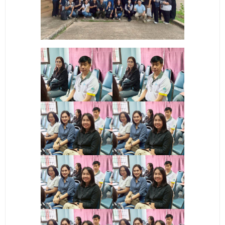
- ข่าวประชาสัมพันธ์ภายนอก
- ทุน/สมัครงาน/ศึกษาต่อ
วารสารคณะ
ผลงานคณะ
- ฐานข้อมูลงานวิจัย
- การจัดการความรู้ (KM Scitech)
- โครงการบริหารจัดการพื้นที่ 10 ไร่ ด้านหลังโรงสีข้าว
สวนดุสิต จังหวัดปราจีนบุรี
- โครงการส่งเสริมการปลูกกล้วยเล็บมือนางฯ
- ผลงาน/รางวัล
- SDU Zero Waste
- งานวิจัย/นวัตกรรม