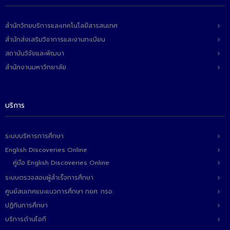
- ข่าวประชาสัมพันธ์ภายนอก
- ทุน/สมัครงาน/ศึกษาต่อ
สำนักวิทยบริการและเทคโนโลยีสารสนเทศ
สำนักส่งเสริมวิชาการและงานทะเบียน
วารสารคณะ
สถาบันวิจัยและพัฒนา
ผลงานคณะ
สำนักงานมหาวิทยาลัย
- ฐานข้อมูลงานวิจัย
- การจัดการความรู้ (KM Scitech)
บริการ
- โครงการบริหารจัดการพื้นที่ 10 ไร่ ด้านหลังโรงสีข้าว
สวนดุสิต จังหวัดปราจีนบุรี
ระบบบริหารการศึกษา
English Discoveries Online
- โครงการส่งเสริมการปลูกกล้วยเล็บมือนางฯ
คู่มือ English Discoveries Online
- ผลงาน/รางวัล
ระบบตรวจสอบผู้สำเร็จการศึกษา
ศูนย์สนเทศแนะแนวการศึกษา กยศ. กรอ.
- SDU Zero Waste
ปฏิทินการศึกษา
- งานวิจัย/นวัตกรรม
บริการด้านไอที