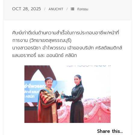
- - บุคลากรสนับสนุน
OCT 28, 2025
ANUCHIT
กิจกรรม
หลักสูตร
- วิทยาศาสตรบัณฑิต
ศิษย์เก่าดีเด่นด้านความสำเร็จในการประกอบอาชีพ/หน้าที่
การงาน (วิทยาเขตสุพรรณบุรี)
- - วิทยาการคอมพิวเตอร์
นางสาวอรนิชา อำไพวรรณ เจ้าของบริษัท คริสตัลเมติกส์
- - วิทยาศาสตร์เครื่องสำอาง
แลบอราทอรี่ และ ออนนิกซ์ คลินิก
- - อาชีวอนามัยและความปลอดภัย
- - อนามัยสิ่งแวดล้อมและสาธารณภัย
- - วิทยาศาสตร์การแพทย์
- - ความมั่นคงปลอดภัยไซเบอร์
- - อุตสาหกรรมชีวภาพเพื่อธุรกิจ
- ศึกษาศาสตรบัณฑิต
Share this…