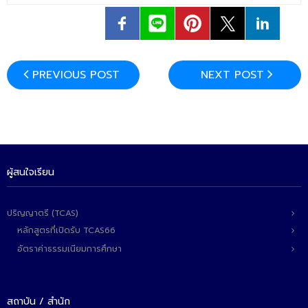
- - วิทยาศาสตร์ทั่วไป
- เทคโนโลยีบัณฑิต
- - เทคโนโลยีสารสนเทศ
PREVIOUS POST
NEXT POST
ศูนย์บริการ
- ศูนย์เครื่องมือปฏิบัติการวิทยาศาสตร์
- ศูนย์สิ่งแวดล้อม
ผู้สนใจเรียน
- ศูนย์ปัญญาประดิษฐ์เพื่อการศึกษา
สหกิจศึกษา
ปริญญาตรี (TCAS)
ข่าว
หลักสูตรที่เปิดรับ TCAS66
อัตราค่าธรรมเนียมการศึกษา
- ข่าวประชาสัมพันธ์
- กิจกรรม
สถาบัน / สำนัก