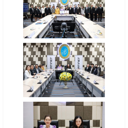
- ข่าวประชาสัมพันธ์ภายนอก
- ทุน/สมัครงาน/ศึกษาต่อ
วารสารคณะ
ผลงานคณะ
- ฐานข้อมูลงานวิจัย
- การจัดการความรู้ (KM Scitech)
- โครงการบริหารจัดการพื้นที่ 10 ไร่ ด้านหลังโรงสีข้าว
สวนดุสิต จังหวัดปราจีนบุรี
- โครงการส่งเสริมการปลูกกล้วยเล็บมือนางฯ
- ผลงาน/รางวัล
- SDU Zero Waste
- งานวิจัย/นวัตกรรม