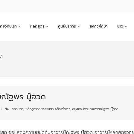
เกี่ยวกับเรา
หลักสูตร
ศูนย์บริการ
สหกิจศึกษา
ข่าว
ด
์ณัฐพร บู๊ฮวด
สิทธิบัตร
,
หลักสูตรวิทยาศาสตร์เครื่องสำอาง
,
อนุสิทธิบัตร
,
อาจารย์ณัฐพร บู๊ฮวด
ิต ขอแสดงความยินดีกับอาจารย์ณัฐพร บู๊ฮวด อาจารย์หลักสูตรวิทยาศา